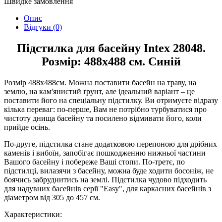
Швидке замовлення
Опис
Відгуки (0)
Підстилка для басейну Intex 28048.
Розмір: 488x488 см. Синій
Розмір 488х488см. Можна поставити басейн на траву, на
землю, на кам'янистий ґрунт, але ідеальний варіант – це
поставити його на спеціальну підстилку. Ви отримуєте відразу
кілька переваг: по-перше, Вам не потрібно турбуватися про
чистоту днища басейну та посилено відмивати його, коли
прийде осінь.
По-друге, підстилка стане додатковою перепоною для дрібних
каменів і вибоїн, запобігає пошкодженню нижньої частини
Вашого басейну і побереже Ваші стопи. По-третє, по
підстилці, вилазячи з басейну, можна буде ходити босоніж, не
боячись забруднитись на землі. Підстилка чудово підходить
для надувних басейнів серії "Easy", для каркасних басейнів з
діаметром від 305 до 457 см.
Характеристики: