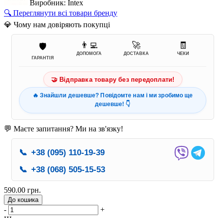
Виробник: Intex
🔍 Переглянути всі товари бренду
💎 Чому нам довіряють покупці
👨‍💻
🚀
🧾
🛡️
ДОПОМОГА
ДОСТАВКА
ЧЕКИ
ГАРАНТІЯ
🤝 Відправка товару без передоплати!
🔥 Знайшли дешевше? Повідомте нам і ми зробимо ще
дешевше! 👇
💬 Маєте запитання? Ми на зв'язку!
📞
+38 (095) 110-19-39
📞
+38 (068) 505-15-53
590.00 грн.
До кошика
-
+