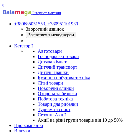
0
Bala
ma
ga
Інтернет-магазин
+380685051553, +380951101939
Зворотний дзвінок
Зв'язатися з менеджером
Категорії
Автотовари
Господарські товари
Дитяча кімната
Дитячий транспорт
Дитячі іграшки
Кухонна побутова техніка
Літні товари
Новорічні ялинки
Охорона та безпека
Побутова техніка
Товари для рибалки
Туризм та спорт
Сезонні Акції
Акції на різні групи товарів від 10 до 50%
Про компанію
Відгуки