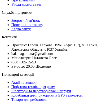
Про компанію
Угода користувача
Служба підтримки
Зворотній зв’язок
Повернення товару
Карта сайту
Контакти
Проспект Героїв Харкова, 199-Б (офіс 117), м. Харків,
Харківська область, 61037 Україна
balamaga.in.ua@gmail.com
Менеджери: Наталя та Олег
(068) 505-15-53
з 9.00 до 20.00 Щоденно
Популярні категорії
Акції та знижки
Побутова техніка для дому
Інвертори та перетворювачі напруги
Кораблики для прикормки з GPS і ехолотом
Товари для риболовлі