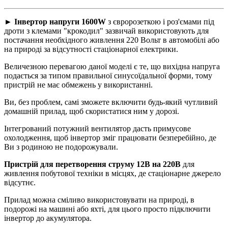
► Інвертор напруги 1600W
з євророзеткою і роз'ємами під
дроти з клемами "крокодил" зазвичай використовують для
постачання необхідного живлення 220 Вольт в автомобілі або
на природі за відсутності стаціонарної електрики.
Величезною перевагою даної моделі є те, що вихідна напруга
подається за типом правильної синусоїдальної форми, тому
пристрій не має обмежень у використанні.
Ви, без проблем, самі зможете включити будь-який чутливий
домашній прилад, щоб скористатися ним у дорозі.
Інтегрований потужний вентилятор дасть примусове
охолодження, щоб інвертор зміг працювати безперебійно, де
Ви з родиною не подорожували.
Пристрій для перетворення струму 12В на 220В
для
живлення побутової техніки в місцях, де стаціонарне джерело
відсутнє.
Прилад можна сміливо використовувати на природі, в
подорожі на машині або яхті, для цього просто підключити
інвертор до акумулятора.