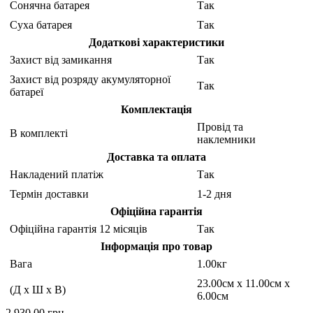
Сонячна батарея
Так
Суха батарея
Так
Додаткові характеристики
Захист від замикання
Так
Захист від розряду акумуляторної
Так
батареї
Комплектація
Провід та
В комплекті
наклемники
Доставка та оплата
Накладений платіж
Так
Термін доставки
1-2 дня
Офіційна гарантія
Офіційна гарантія 12 місяців
Так
Інформація про товар
Вага
1.00кг
23.00см x 11.00см x
(Д x Ш x В)
6.00см
2 930.00 грн.