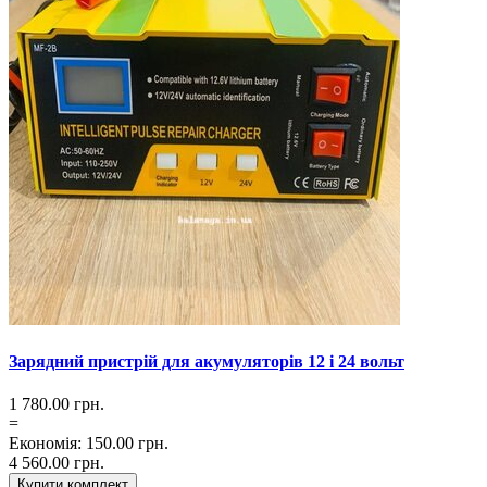
Зарядний пристрій для акумуляторів 12 і 24 вольт
1 780.00
грн.
=
Економія
:
150.00
грн.
4 560.00
грн.
Купити комплект