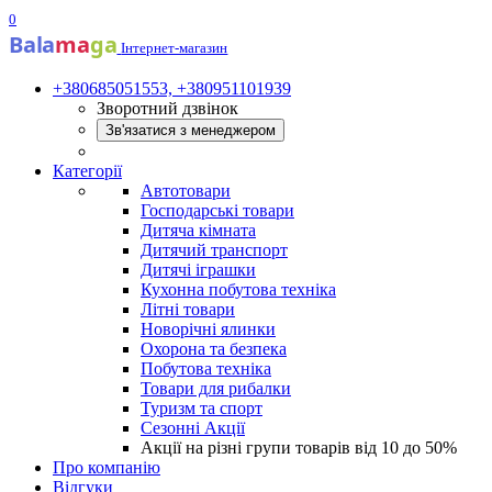
0
Bala
ma
ga
Інтернет-магазин
+380685051553, +380951101939
Зворотний дзвінок
Зв'язатися з менеджером
Категорії
Автотовари
Господарські товари
Дитяча кімната
Дитячий транспорт
Дитячі іграшки
Кухонна побутова техніка
Літні товари
Новорічні ялинки
Охорона та безпека
Побутова техніка
Товари для рибалки
Туризм та спорт
Сезонні Акції
Акції на різні групи товарів від 10 до 50%
Про компанію
Відгуки