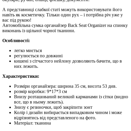
А представниці слабкої статі можуть використовувати його
навіть як косметичку. Тільки один рух – і потрібна річ уже у
вас під рукою!
Автомобільна сумка органайзер Back Seat Organizer на спинку
виконань із щільної чорної тканини.
Особливості:
легко миється
регулюється по довжині
кишені з сітчастого нейлону дозволяють бачити, що в
них лежить.
Характеристики:
Розміри органайзера: ширина 35 см, висота 53 див.
розмір коробки: 9*17*3 см
Внизу розташований великий карманами із сітки (видно
все, що в ньому лежить).
Знизу є резиночки, щоб закріпити зонт
Колір і дизайн вибирається випадковим чином і може
відрізнятись від представленого на фото.
Матеріал: тканина