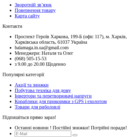
Зворотній зв’язок
Повернення товару
Карта сайту
Контакти
Проспект Героїв Харкова, 199-Б (офіс 117), м. Харків,
Харківська область, 61037 Україна
balamaga.in.ua@gmail.com
Менеджери: Наталя та Олег
(068) 505-15-53
з 9.00 до 20.00 Щоденно
Популярні категорії
Акції та знижки
Побутова техніка для дому
Інвертори та перетворювачі напруги
Кораблики для прикормки з GPS і ехолотом
Товари для риболовлі
Підпишіться прямо зараз!
Останні новини ! Постійні знижки! Потрібні поради!