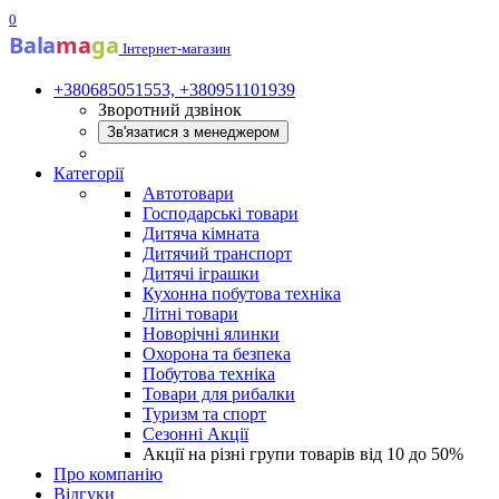
0
Bala
ma
ga
Інтернет-магазин
+380685051553, +380951101939
Зворотний дзвінок
Зв'язатися з менеджером
Категорії
Автотовари
Господарські товари
Дитяча кімната
Дитячий транспорт
Дитячі іграшки
Кухонна побутова техніка
Літні товари
Новорічні ялинки
Охорона та безпека
Побутова техніка
Товари для рибалки
Туризм та спорт
Сезонні Акції
Акції на різні групи товарів від 10 до 50%
Про компанію
Відгуки