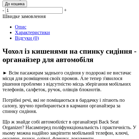
До кошика
-
+
Швидке замовлення
Опис
Характеристики
Відгуки (0)
Чохол із кишенями на спинку сидіння -
органайзер для автомобіля
► Всім пасажирам заднього сидіння у подорожі не вистачає
місця для розміщення своїх промов. Але тепер з'явилося
рішення проблеми з відсутністю місць зберігання мобільних
телефонів, салфеток, ручок, олівців блокнотів.
Потрібні речі, які не поміщаються в бардачку і літають по
салону, зручно прибираються в кармани органайзера за
спинку сидіння.
Що ж знайде собі автомобіліст в органайзері Back Seat
Organizer? Насамперед поліфункціональність і практичність. У
ньому можна надійно закріпити мобільний телефон, ключі,
окуляри, ручки, олівці, флешку, документи.