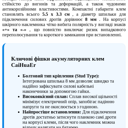
стійкістю до вигинів та деформацій, а також чудовими
антикорозійними властивостями. Компактні габарити клем
становлять всього
5.5 x 3.3 см
, а діаметр шпильки для
підключення силових дротів дорівнює
8 мм
. На корпусі
шкірного наклемника чітко вибита полярність у вигляді знаків
«+» та «-»
, що повністю виключає ризик випадкового
переполюсування та короткого замикання при встановленні.
Ключові фішки акумуляторних клем
CaiHuaEr
Болтовий тип кріплення (Stud Type):
Інтегрована шпилька 8 мм дозволяє швидко та
надійно зафіксувати силові кабельні
наконечники за допомогою гайки.
Високоякісний сплав:
Сплав високої щільності
мінімізує електричний опір, запобігає падінню
напруги та не окислюється з годиною.
Найпростіше встановлення:
Для підключення
дротів достатньо затиснути планкою самі дроти
на корпусі клеми, після чого наклемник можна
відразу надягати на батарею.