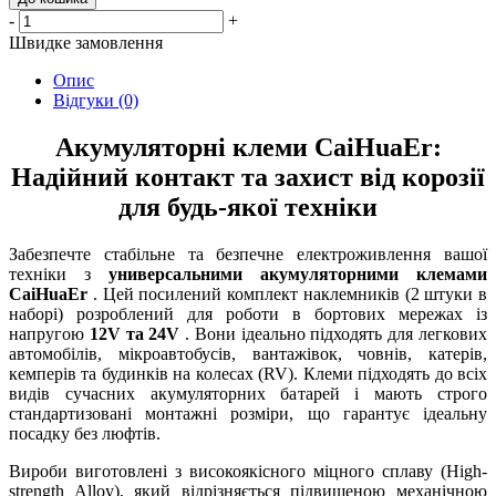
-
+
Швидке замовлення
Опис
Відгуки (0)
Акумуляторні клеми CaiHuaEr:
Надійний контакт та захист від корозії
для будь-якої техніки
Забезпечте стабільне та безпечне електроживлення вашої
техніки з
универсальними акумуляторними клемами
CaiHuaEr
. Цей посилений комплект наклемників (2 штуки в
наборі) розроблений для роботи в бортових мережах із
напругою
12V та 24V
. Вони ідеально підходять для легкових
автомобілів, мікроавтобусів, вантажівок, човнів, катерів,
кемперів та будинків на колесах (RV). Клеми підходять до всіх
видів сучасних акумуляторних батарей і мають строго
стандартизовані монтажні розміри, що гарантує ідеальну
посадку без люфтів.
Вироби виготовлені з високоякісного міцного сплаву (High-
strength Alloy), який відрізняється підвищеною механічною