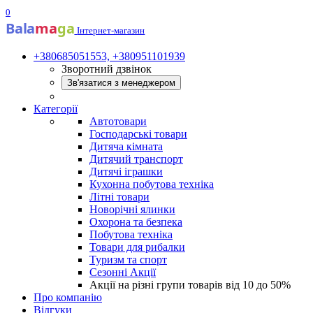
0
Bala
ma
ga
Інтернет-магазин
+380685051553, +380951101939
Зворотний дзвінок
Зв'язатися з менеджером
Категорії
Автотовари
Господарські товари
Дитяча кімната
Дитячий транспорт
Дитячі іграшки
Кухонна побутова техніка
Літні товари
Новорічні ялинки
Охорона та безпека
Побутова техніка
Товари для рибалки
Туризм та спорт
Сезонні Акції
Акції на різні групи товарів від 10 до 50%
Про компанію
Відгуки