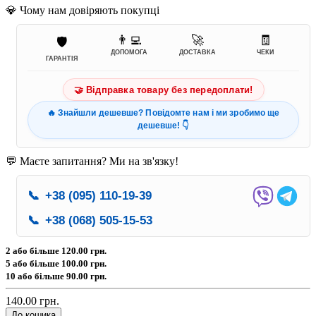
💎 Чому нам довіряють покупці
👨‍💻
🚀
🧾
🛡️
ДОПОМОГА
ДОСТАВКА
ЧЕКИ
ГАРАНТІЯ
🤝 Відправка товару без передоплати!
🔥 Знайшли дешевше? Повідомте нам і ми зробимо ще
дешевше! 👇
💬 Маєте запитання? Ми на зв'язку!
📞
+38 (095) 110-19-39
📞
+38 (068) 505-15-53
2 або більше
120.00 грн.
5 або більше
100.00 грн.
10 або більше
90.00 грн.
140.00 грн.
До кошика