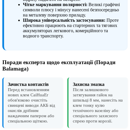
Чітке маркування полярності:
Великі графічні
символи плюсу і мінусу нанесені безпосередньо
на металеву поверхню приладу.
Широка універсальність застосування:
Проте
ефективно працюють на стартерних та тягових
аккумуляторах легкового, комерційного та
водного транспорту.
Поради експерта щодо експлуатації (Поради
Balamaga)
Зачистка контактів
Захисна змазка
Перед встановленням
Після залишкового
нових клем CaiHuaEr
затягування гайок на
обов'язково очистіть
шпильці 8 мм, нанесіть на
свинцеві виводи АКБ від
клем тонку кулю
окислів дрібним
технічного вазеліну або
наждачним папером або
спеціального захисного
спеціальною щіткою.
спрею проти корозії.