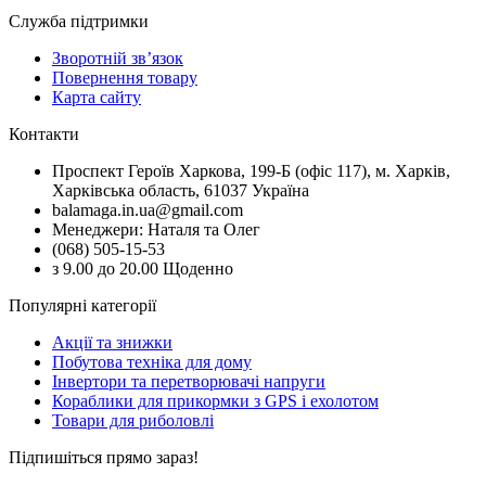
Служба підтримки
Зворотній зв’язок
Повернення товару
Карта сайту
Контакти
Проспект Героїв Харкова, 199-Б (офіс 117), м. Харків,
Харківська область, 61037 Україна
balamaga.in.ua@gmail.com
Менеджери: Наталя та Олег
(068) 505-15-53
з 9.00 до 20.00 Щоденно
Популярні категорії
Акції та знижки
Побутова техніка для дому
Інвертори та перетворювачі напруги
Кораблики для прикормки з GPS і ехолотом
Товари для риболовлі
Підпишіться прямо зараз!