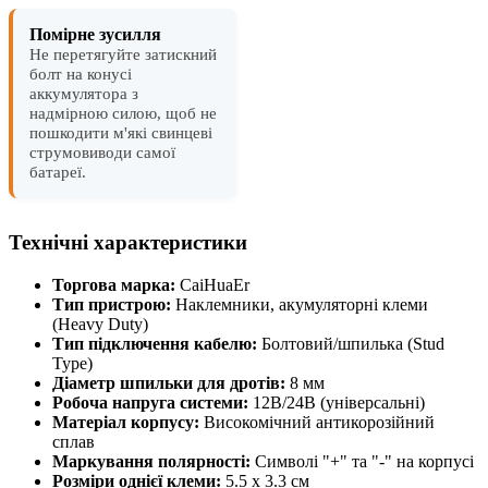
Помірне зусилля
Не перетягуйте затискний
болт на конусі
аккумулятора з
надмірною силою, щоб не
пошкодити м'які свинцеві
струмовиводи самої
батареї.
Технічні характеристики
Торгова марка:
CaiHuaEr
Тип пристрою:
Наклемники, акумуляторні клеми
(Heavy Duty)
Тип підключення кабелю:
Болтовий/шпилька (Stud
Type)
Діаметр шпильки для дротів:
8 мм
Робоча напруга системи:
12В/24В (універсальні)
Матеріал корпусу:
Високомічний антикорозійний
сплав
Маркування полярності:
Символі "+" та "-" на корпусі
Розміри однієї клеми:
5.5 x 3.3 см