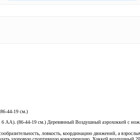
6-44-19 см.)
х 6 АА). (86-44-19 см.) Деревянный Воздушный аэрохоккей с н
сообразительность, ловкость, координацию движений, а взрослым
ать здоровую спортивную конкуренцию. Хоккей воздушный 2032