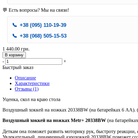
💬 Есть вопросы? Мы на связи!
📞
+38 (095) 110-19-39
📞
+38 (068) 505-15-53
1 440.00 грн.
В корзину
-
+
Быстрый заказ
Описание
Характеристики
Отзывы (1)
Уценка, скол на краю стола
Воздушный хоккей на ножках 20338BW (на батарейках 6 АА). (8
Воздушный хоккей на ножках Metr+ 20338BW
(на батарейка
Деткам она поможет развить моторику рук, быстроту реакции, 
Увлекательный, динамичный аэрохоккей 20338BW поможет созд