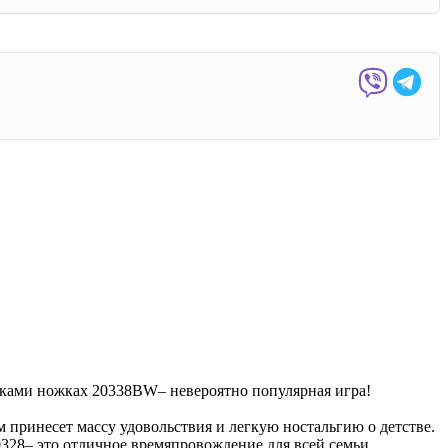
ожками ножках 20338BW– невероятно популярная игра!
 принесет массу удовольствия и легкую ностальгию о детстве.
8 – это отличное времяпровождение для всей семьи.