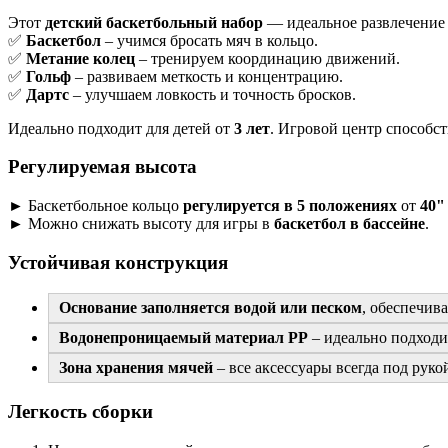
Этот
детский баскетбольный набор
— идеальное развлечение
✅
Баскетбол
– учимся бросать мяч в кольцо.
✅
Метание колец
– тренируем координацию движений.
✅
Гольф
– развиваем меткость и концентрацию.
✅
Дартс
– улучшаем ловкость и точность бросков.
Идеально подходит для детей от
3 лет
. Игровой центр способс
Регулируемая высота
► Баскетбольное кольцо
регулируется в 5 положениях
от
40"
► Можно снижать высоту для игры в
баскетбол в бассейне
.
Устойчивая конструкция
Основание заполняется водой или песком
, обеспечив
Водонепроницаемый материал PP
– идеально подходи
Зона хранения мячей
– все аксессуары всегда под руко
Легкость сборки