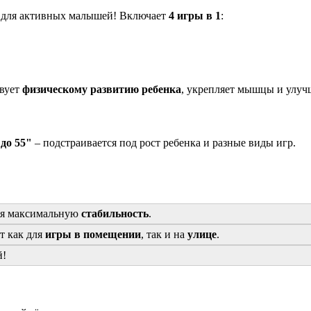
 для активных малышей! Включает
4 игры в 1
:
твует
физическому развитию ребенка
, укрепляет мышцы и улуч
 до 55"
– подстраивается под рост ребенка и разные виды игр.
ая максимальную
стабильность
.
т как для
игры в помещении
, так и на
улице
.
й!