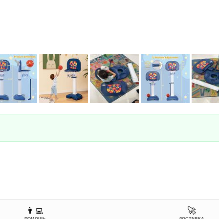
👨‍💻
🚀