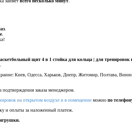
рка займёт
всего несколько минут
.
лаз
.
е
.
ка!
аскетбольный щит 4 в 1 стойка для кольца | для тренировок
.
краине: Киев, Одесса, Харьков, Днепр, Житомир, Полтава, Винн
а подтверждения заказа менеджером.
ренировок на открытом воздухе и в помещении
можно
по телефон
зку и оплаты за наложенный платеж.
 игрушки.