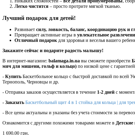
Никаких сложностей –
все детали пронумерованы
, сбо
Легко чистится
– просто протрите мягкой тканью.
Лучший подарок для детей!
Развивает
силу, ловкость, баланс, координацию рук и г
Превращает активные игры в
увлекательное развлечени
Отличный подарок
для здоровья и веселья вашего ребен
Закажите сейчас и подарите радость малышу!
В интернет-магазине:
balamaga.in.ua
вы сможете приобрести
Б
мяч для мишени, гольф и кольцо)
по низкой цене с гарантией
-
Купить
Баскетбольное кольцо с быстрой доставкой по всей У
Тернополь, Черновцы и др.
- Отправка заказов осуществляется в течение
1-2 дней
с момент
- Заказать
Баскетбольный щит 4 в 1 стойка для кольца | для т
- Все цены актуальны и указаны без учета стоимости за перево
Ознакомится с другими похожими товарами можете в
Детские
1 690.00 грн.