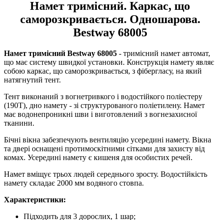
Намет тримісний. Каркас, що
саморозкривається. Одношарова.
Bestway 68005
Намет тримісний Bestway 68005
- тримісний намет автомат,
що має систему швидкої установки. Конструкція намету являє
собою каркас, що саморозкривається, з фібергласу, на який
натягнутий тент.
Тент виконаний з вогнетривкого і водостійкого поліестеру
(190T), дно намету - зі структурованого поліетилену. Намет
має водонепроникні шви і виготовлений з вогнезахисної
тканини.
Бічні вікна забезпечують вентиляцію усередині намету. Вікна
та двері оснащені протимоскітними сітками для захисту від
комах. Усередині намету є кишеня для особистих речей.
Намет вміщує трьох людей середнього зросту. Водостійкість
намету складає 2000 мм водяного стовпа.
Характеристики:
Підходить для 3 дорослих, 1 шар;