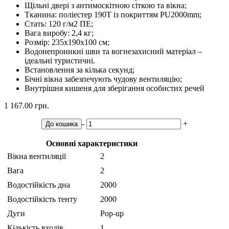
Щільні двері з антимоскітною сіткою та вікна;
Тканина: поліестер 190T із покриттям PU2000mm;
Стать: 120 г/м2 ПЕ;
Вага виробу: 2,4 кг;
Розмір: 235х190х100 см;
Водонепроникні шви та вогнезахисний матеріал –
ідеальні туристичні.
Встановлення за кілька секунд;
Бічні вікна забезпечують чудову вентиляцію;
Внутрішня кишеня для зберігання особистих речей
1 167.00 грн.
-
+
До кошика
Основні характеристики
Вікна вентиляції
2
Вага
2
Водостійкість дна
2000
Водостійкість тенту
2000
Дуги
Pop-up
Кількість входів
1