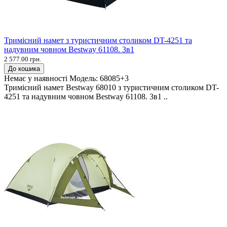
Тримісний намет з туристичним столиком DT-4251 та
надувним човном Bestway 61108. 3в1
2 577.00 грн.
До кошика
Немає у наявності
Модель:
68085+3
Тримісний намет Bestway 68010 з туристичним столиком DT-
4251 та надувним човном Bestway 61108. 3в1 ..