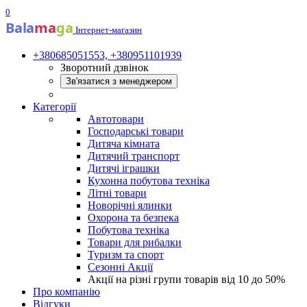
0
Bala
ma
ga
Інтернет-магазин
+380685051553, +380951101939
Зворотний дзвінок
Зв'язатися з менеджером
Категорії
Автотовари
Господарські товари
Дитяча кімната
Дитячий транспорт
Дитячі іграшки
Кухонна побутова техніка
Літні товари
Новорічні ялинки
Охорона та безпека
Побутова техніка
Товари для рибалки
Туризм та спорт
Сезонні Акції
Акції на різні групи товарів від 10 до 50%
Про компанію
Відгуки