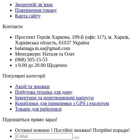
Зворотній зв’язок
Повернення товару
Карта сайту
Контакти
Проспект Героїв Харкова, 199-Б (офіс 117), м. Харків,
Харківська область, 61037 Україна
balamaga.in.ua@gmail.com
Менеджери: Наталя та Олег
(068) 505-15-53
з 9.00 до 20.00 Щоденно
Популярні категорії
Акції та знижки
Побутова техніка для дому
Інвертори та перетворювачі напруги
Кораблики для прикормки з GPS і ехолотом
Товари для риболовлі
Підпишіться прямо зараз!
Останні новини ! Постійні знижки! Потрібні поради!