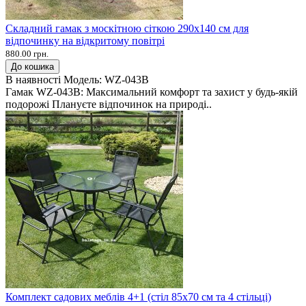
Складний гамак з москітною сіткою 290х140 см для
відпочинку на відкритому повітрі
880.00 грн.
До кошика
В наявності
Модель:
WZ-043B
Гамак WZ-043B: Максимальний комфорт та захист у будь-якій
подорожі Плануєте відпочинок на природі..
Комплект садових меблів 4+1 (стіл 85х70 см та 4 стільці)