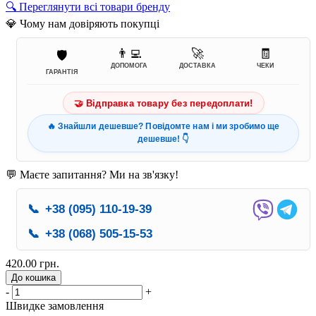
🔍 Переглянути всі товари бренду
💎 Чому нам довіряють покупці
👨‍💻
🚀
🧾
🛡️
ДОПОМОГА
ДОСТАВКА
ЧЕКИ
ГАРАНТІЯ
🤝 Відправка товару без передоплати!
🔥 Знайшли дешевше? Повідомте нам і ми зробимо ще
дешевше! 👇
💬 Маєте запитання? Ми на зв'язку!
📞
+38 (095) 110-19-39
📞
+38 (068) 505-15-53
420.00 грн.
До кошика
-
+
Швидке замовлення