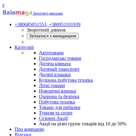
0
Bala
ma
ga
Інтернет-магазин
+380685051553, +380951101939
Зворотний дзвінок
Зв'язатися з менеджером
Категорії
Автотовари
Господарські товари
Дитяча кімната
Дитячий транспорт
Дитячі іграшки
Кухонна побутова техніка
Літні товари
Новорічні ялинки
Охорона та безпека
Побутова техніка
Товари для рибалки
Туризм та спорт
Сезонні Акції
Акції на різні групи товарів від 10 до 50%
Про компанію
Відгуки