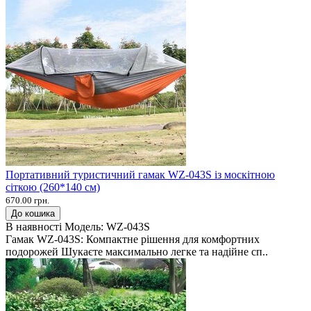
Портативний туристичний гамак WZ-043S із москітною
сіткою (260*140 см)
670.00 грн.
До кошика
В наявності
Модель:
WZ-043S
Гамак WZ-043S: Компактне рішення для комфортних
подорожей Шукаєте максимально легке та надійне сп..