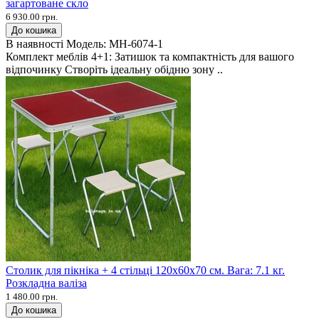
загартоване скло
6 930.00 грн.
До кошика
В наявності
Модель:
MH-6074-1
Комплект меблів 4+1: Затишок та компактність для вашого
відпочинку Створіть ідеальну обідню зону ..
Столик для пікніка + 4 стільці 120х60х70 см. Вага: 7.1 кг.
Розкладна валіза
1 480.00 грн.
До кошика