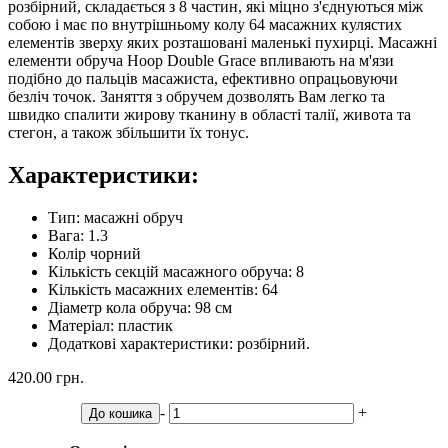
розбірний, складається з 8 частин, які міцно з'єднуються між
собою і має по внутрішньому колу 64 масажних кулястих
елементів зверху яких розташовані маленькі пухирці. Масажні
елементи обруча Hoop Double Grace впливають на м'язи
подібно до пальців масажиста, ефективно опрацьовуючи
безліч точок. Заняття з обручем дозволять Вам легко та
швидко спалити жирову тканину в області талії, живота та
стегон, а також збільшити їх тонус.
Характеристики:
Тип: масажні обруч
Вага: 1.3
Колір чорний
Кількість секцій масажного обруча: 8
Кількість масажних елементів: 64
Діаметр кола обруча: 98 см
Матеріал: пластик
Додаткові характеристики: розбірний.
420.00 грн.
-
+
До кошика