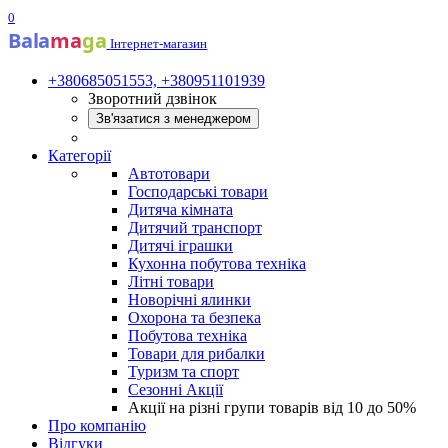
0
Bala
ma
ga
Інтернет-магазин
+380685051553, +380951101939
Зворотний дзвінок
Зв'язатися з менеджером
Категорії
Автотовари
Господарські товари
Дитяча кімната
Дитячий транспорт
Дитячі іграшки
Кухонна побутова техніка
Літні товари
Новорічні ялинки
Охорона та безпека
Побутова техніка
Товари для рибалки
Туризм та спорт
Сезонні Акції
Акції на різні групи товарів від 10 до 50%
Про компанію
Відгуки