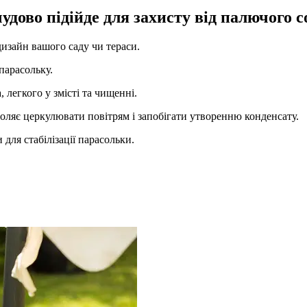
дово підійде для захисту від палючого со
изайн вашого саду чи тераси.
парасольку.
легкого у змісті та чищенні.
оляє церкулювати повітрям і запобігати утворенню конденсату.
для стабілізації парасольки.