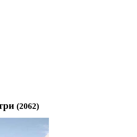
етри
(2062)