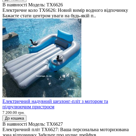
В наявності
Модель:
TX6626
Електричне коло TX6626: Новий вимір водного відпочинку
Бажаєте стати центром уваги на будь-якій п..
Електричний надувний шезлонг-пліт з мотором та
підрулюючим пристроєм
7 200.00 грн.
До кошика
В наявності
Модель:
TX6627
Електричний пліт TX6627: Ваша персональна моторизована
зона відпочинку Забудьте про нудне дрейфув..