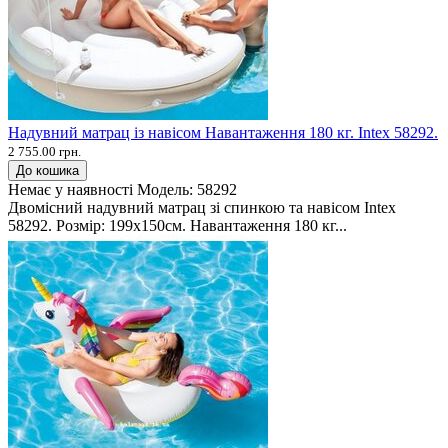
Надувний матрац із навісом Навантаження 180 кг. Intex 58292.
2 755.00 грн.
До кошика
Немає у наявності
Модель:
58292
Двомісний надувний матрац зі спинкою та навісом Intex
58292. Розмір: 199х150см. Навантаження 180 кг...