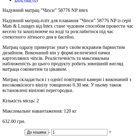
Надувний матрац "Чіпси" 58776 NP intex
Надувний матрац-пліт для плавання "Чіпси" 58776 NP із серії
Mats & Lounges від Intex стане чудовим способом провести час
весело та захоплююче на воді та розслабитися під час
спекотного літнього дня в басейні.
Матрац одразу привертає увагу своїм яскравим барвистим
дизайном. Виконаний він у формі величезної пачки
картопляних чіпсів. Реалістичність та максимальна
наближеність до цього продукту робить зовнішній вигляд
матраца соковитим та цікавим.
Матрац складається і з однієї повітряної камери і виконаний з
високоякісного вінілу товщиною 0.30 мм. У ньому також
встановлені вінілові перегородки.
Кількість місць: 2
Максимальне навантаження: 120 кг
632.00 грн.
-
+
До кошика