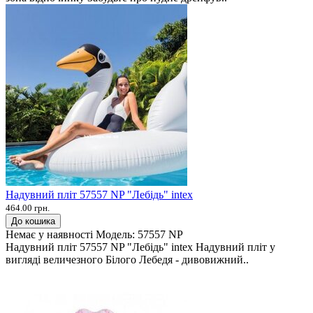
Надувний пліт 57557 NP "Лебідь" intex
464.00 грн.
До кошика
Немає у наявності
Модель:
57557 NP
Надувний пліт 57557 NP "Лебідь" intex Надувний пліт у
вигляді величезного Білого Лебедя - дивовижний..