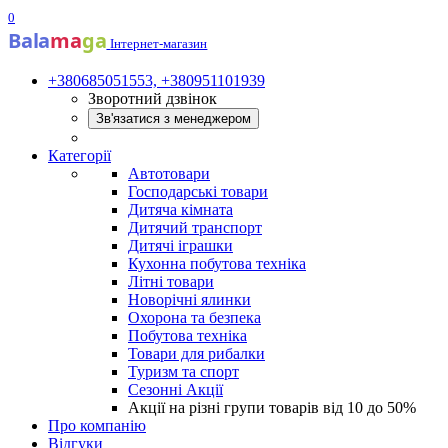
0
Bala
ma
ga
Інтернет-магазин
+380685051553, +380951101939
Зворотний дзвінок
Зв'язатися з менеджером
Категорії
Автотовари
Господарські товари
Дитяча кімната
Дитячий транспорт
Дитячі іграшки
Кухонна побутова техніка
Літні товари
Новорічні ялинки
Охорона та безпека
Побутова техніка
Товари для рибалки
Туризм та спорт
Сезонні Акції
Акції на різні групи товарів від 10 до 50%
Про компанію
Відгуки