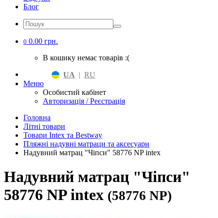
Блог
0.00 грн.
0
В кошику немає товарів :(
UA
|
RU
Меню
Особистий кабінет
Авторизація / Реєстрація
Головна
Літні товари
Товари Intex та Bestway
Пляжні надувні матраци та аксесуари
Надувний матрац "Чіпси" 58776 NP intex
Надувний матрац "Чіпси"
58776 NP intex
(58776 NP)