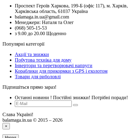
Проспект Героїв Харкова, 199-Б (офіс 117), м. Харків,
Харківська область, 61037 Україна
balamaga.in.ua@gmail.com
Менеджери: Наталя та Олег
(068) 505-15-53
з 9.00 до 20.00 Щоденно
Популярні категорії
Акції та знижки
Побутова техніка для дому
Інвертори та перетворювачі напруги
Кораблики для прикормки з GPS і ехолотом
Товари для риболовлі
Підпишіться прямо зараз!
Останні новини ! Постійні знижки! Потрібні поради!
Слава Україні!
balamaga.in.ua © 2015 – 2026
×
Назад