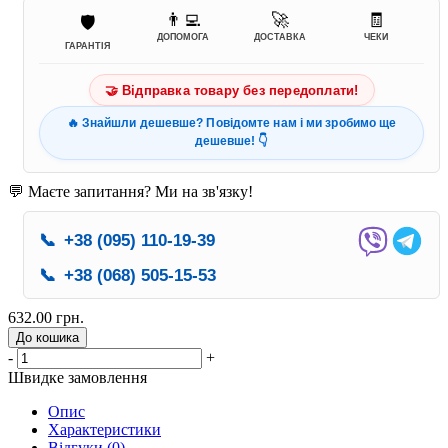
👨‍💻
🚀
🧾
🛡️
ДОПОМОГА
ДОСТАВКА
ЧЕКИ
ГАРАНТІЯ
🤝 Відправка товару без передоплати!
🔥 Знайшли дешевше? Повідомте нам і ми зробимо ще
дешевше! 👇
💬 Маєте запитання? Ми на зв'язку!
📞
+38 (095) 110-19-39
📞
+38 (068) 505-15-53
632.00 грн.
До кошика
-
+
Швидке замовлення
Опис
Характеристики
Відгуки (0)