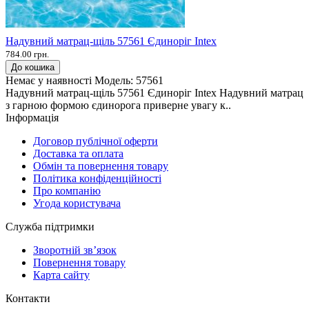
Надувний матрац-щіль 57561 Єдиноріг Intex
784.00 грн.
До кошика
Немає у наявності
Модель:
57561
Надувний матрац-щіль 57561 Єдиноріг Intex Надувний матрац
з гарною формою єдинорога приверне увагу к..
Інформація
Договор публічної оферти
Доставка та оплата
Обмін та повернення товару
Політика конфіденційності
Про компанію
Угода користувача
Служба підтримки
Зворотній зв’язок
Повернення товару
Карта сайту
Контакти