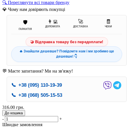
🔍 Переглянути всі товари бренду
💎 Чому нам довіряють покупці
👨‍💻
🚀
🧾
🛡️
ДОПОМОГА
ДОСТАВКА
ЧЕКИ
ГАРАНТІЯ
🤝 Відправка товару без передоплати!
🔥 Знайшли дешевше? Повідомте нам і ми зробимо ще
дешевше! 👇
💬 Маєте запитання? Ми на зв'язку!
📞
+38 (095) 110-19-39
📞
+38 (068) 505-15-53
316.00 грн.
До кошика
-
+
Швидке замовлення