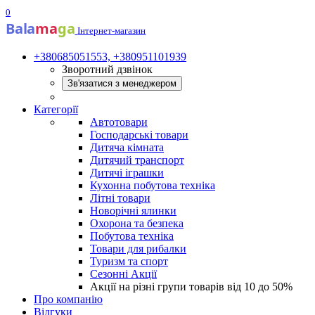
0
Bala
ma
ga
Інтернет-магазин
+380685051553, +380951101939
Зворотний дзвінок
Зв'язатися з менеджером
Категорії
Автотовари
Господарські товари
Дитяча кімната
Дитячий транспорт
Дитячі іграшки
Кухонна побутова техніка
Літні товари
Новорічні ялинки
Охорона та безпека
Побутова техніка
Товари для рибалки
Туризм та спорт
Сезонні Акції
Акції на різні групи товарів від 10 до 50%
Про компанію
Відгуки