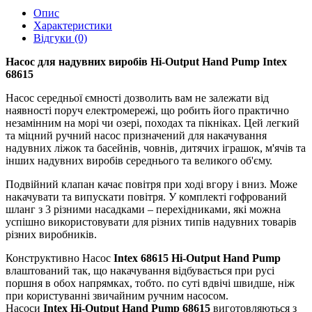
Опис
Характеристики
Відгуки (0)
Насос для надувних виробів Hi-Output Hand Pump Intex
68615
Насос середньої ємності дозволить вам не залежати від
наявності поруч електромережі, що робить його практично
незамінним на морі чи озері, походах та пікніках. Цей легкий
та міцний ручний насос призначений для накачування
надувних ліжок та басейнів, човнів, дитячих іграшок, м'ячів та
інших надувних виробів середнього та великого об'єму.
Подвійний клапан качає повітря при ході вгору і вниз. Може
накачувати та випускати повітря. У комплекті гофрований
шланг з 3 різними насадками – перехідниками, які можна
успішно використовувати для різних типів надувних товарів
різних виробників.
Конструктивно Насос
Intex 68615 Hi-Output Hand Pump
влаштований так, що накачування відбувається при русі
поршня в обох напрямках, тобто. по суті вдвічі швидше, ніж
при користуванні звичайним ручним насосом.
Насоси
Intex Hi-Output Hand Pump 68615
виготовляються з