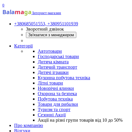
0
Bala
ma
ga
Інтернет-магазин
+380685051553, +380951101939
Зворотний дзвінок
Зв'язатися з менеджером
Категорії
Автотовари
Господарські товари
Дитяча кімната
Дитячий транспорт
Дитячі іграшки
Кухонна побутова техніка
Літні товари
Новорічні ялинки
Охорона та безпека
Побутова техніка
Товари для рибалки
Туризм та спорт
Сезонні Акції
Акції на різні групи товарів від 10 до 50%
Про компанію
Відгуки