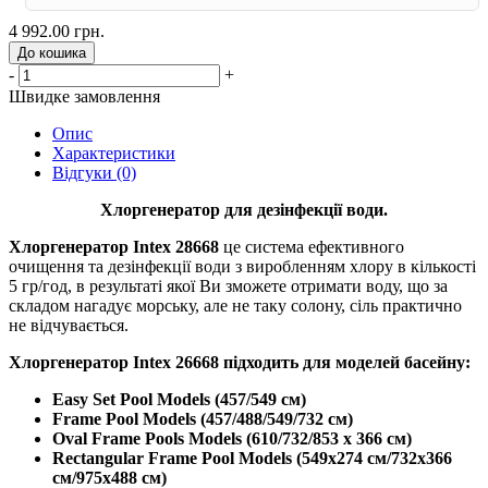
4 992.00 грн.
До кошика
-
+
Швидке замовлення
Опис
Характеристики
Відгуки (0)
Хлоргенератор для дезінфекції води.
Хлоргенератор Intex 28668
це система ефективного
очищення та дезінфекції води з виробленням хлору в кількості
5 гр/год, в результаті якої Ви зможете отримати воду, що за
складом нагадує морську, але не таку солону, сіль практично
не відчувається.
Хлоргенератор Intex 26668 підходить для моделей басейну:
Easy Set Pool Models (457/549 см)
Frame Pool Models (457/488/549/732 см)
Oval Frame Pools Models (610/732/853 х 366 см)
Rectangular Frame Pool Models (549х274 см/732х366
см/975х488 см)