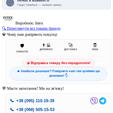
Немає в наявності
Скоро з'явиться — залиште заявку
Виробник: Intex
🔍 Переглянути всі товари бренду
💎 Чому нам довіряють покупці
👨‍💻
🚀
🧾
🛡️
ДОПОМОГА
ДОСТАВКА
ЧЕКИ
ГАРАНТІЯ
🤝 Відправка товару без передоплати!
🔥 Знайшли дешевше? Повідомте нам і ми зробимо ще
дешевше! 👇
💬 Маєте запитання? Ми на зв'язку!
📞
+38 (095) 110-19-39
📞
+38 (068) 505-15-53