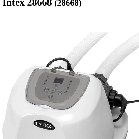
Intex 28668
(28668)