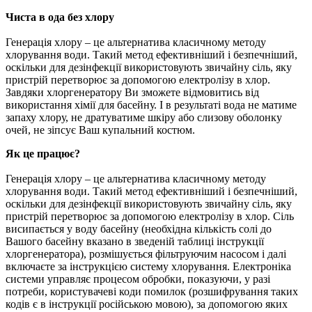
Чиста в
ода без хлору
Генерація хлору – це альтернатива класичному методу
хлорування води. Такий метод ефективніший і безпечніший,
оскільки для дезінфекції використовують звичайну сіль, яку
пристрій перетворює за допомогою електролізу в хлор.
Завдяки хлоргенератору Ви зможете відмовитись від
використання хімії для басейну. І в результаті вода не матиме
запаху хлору, не дратуватиме шкіру або слизову оболонку
очей, не зіпсує Ваш купальний костюм.
Як це працює?
Генерація хлору – це альтернатива класичному методу
хлорування води. Такий метод ефективніший і безпечніший,
оскільки для дезінфекції використовують звичайну сіль, яку
пристрій перетворює за допомогою електролізу в хлор. Сіль
висипається у воду басейну (необхідна кількість солі до
Вашого басейну вказано в зведеній таблиці інструкції
хлоргенератора), розмішується фільтруючим насосом і далі
включаєте за інструкцією систему хлорування. Електроніка
системи управляє процесом обробки, показуючи, у разі
потреби, користувачеві коди помилок (розшифрування таких
кодів є в інструкції російською мовою), за допомогою яких