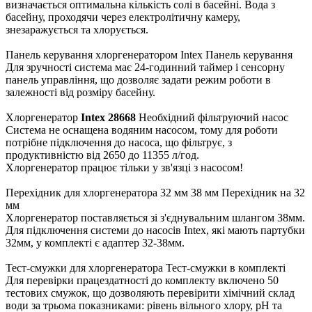
визначається оптимальна кількість солі в басейні. Вода з
басейну, проходячи через електролітичну камеру,
знезаражується та хлорується.
Панель керування хлоргенератором Intex Панель керування
Для зручності система має 24-годинний таймер і сенсорну
панель управління, що дозволяє задати режим роботи в
залежності від розміру басейну.
Хлоргенератор
Intex 28668
Необхідний фільтруючий насос
Система не оснащена водяним насосом, тому для роботи
потрібне підключення до насоса, що фільтрує, з
продуктивністю від 2650 до 11355 л/год.
Хлоргенератор працює тільки у зв'язці з насосом!
Перехідник для хлоргенератора 32 мм 38 мм Перехідник на 32
мм
Хлоргенератор поставляється зі з'єднувальним шлангом 38мм.
Для підключення системи до насосів Intex, які мають партубки
32мм, у комплекті є адаптер 32-38мм.
Тест-смужки для хлоргенератора Тест-смужки в комплекті
Для перевірки працездатності до комплекту включено 50
тестових смужок, що дозволяють перевірити хімічний склад
води за трьома показниками: рівень вільного хлору, pH та