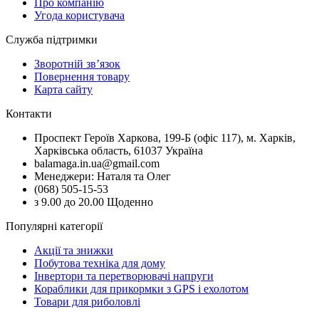
Про компанію
Угода користувача
Служба підтримки
Зворотній зв’язок
Повернення товару
Карта сайту
Контакти
Проспект Героїв Харкова, 199-Б (офіс 117), м. Харків,
Харківська область, 61037 Україна
balamaga.in.ua@gmail.com
Менеджери: Наталя та Олег
(068) 505-15-53
з 9.00 до 20.00 Щоденно
Популярні категорії
Акції та знижки
Побутова техніка для дому
Інвертори та перетворювачі напруги
Кораблики для прикормки з GPS і ехолотом
Товари для риболовлі