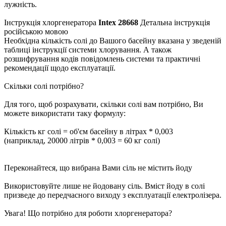
лужність.
Інструкція хлоргенератора
Intex 28668
Детальна інструкція
російською мовою
Необхідна кількість солі до Вашого басейну вказана у зведеній
таблиці інструкції системи хлорування. А також
розшифрування кодів повідомлень системи та практичні
рекомендації щодо експлуатації.
Скільки солі потрібно?
Для того, щоб розрахувати, скільки солі вам потрібно, Ви
можете використати таку формулу:
Кількість кг солі = об'єм басейну в літрах * 0,003
(наприклад, 20000 літрів * 0,003 = 60 кг солі)
Переконайтеся, що вибрана Вами сіль не містить йоду
Використовуйте лише не йодовану сіль. Вміст йоду в солі
призведе до передчасного виходу з експлуатації електролізера.
Увага! Що потрібно для роботи хлоргенератора?