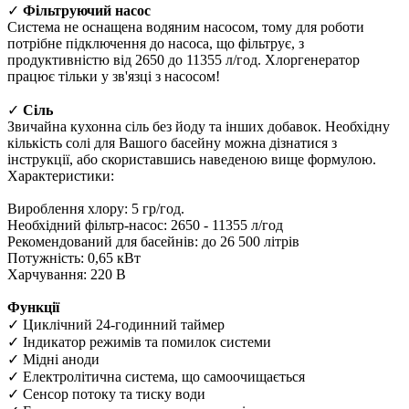
✓
Фільтруючий насос
Система не оснащена водяним насосом, тому для роботи
потрібне підключення до насоса, що фільтрує, з
продуктивністю від 2650 до 11355 л/год. Хлоргенератор
працює тільки у зв'язці з насосом!
✓
Сіль
Звичайна кухонна сіль без йоду та інших добавок. Необхідну
кількість солі для Вашого басейну можна дізнатися з
інструкції, або скориставшись наведеною вище формулою.
Характеристики:
Вироблення хлору: 5 гр/год.
Необхідний фільтр-насос: 2650 - 11355 л/год
Рекомендований для басейнів: до 26 500 літрів
Потужність: 0,65 кВт
Харчування: 220 В
Функції
✓ Циклічний 24-годинний таймер
✓ Індикатор режимів та помилок системи
✓ Мідні аноди
✓ Електролітична система, що самоочищається
✓ Сенсор потоку та тиску води