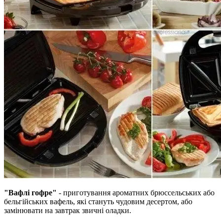
"Вафлі гофре"
- приготування ароматних брюссельських або
бельгійських вафель, які стануть чудовим десертом, або
замінювати на завтрак звичні оладки.