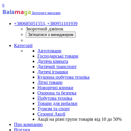
0
Bala
ma
ga
Інтернет-магазин
+380685051553, +380951101939
Зворотний дзвінок
Зв'язатися з менеджером
Категорії
Автотовари
Господарські товари
Дитяча кімната
Дитячий транспорт
Дитячі іграшки
Кухонна побутова техніка
Літні товари
Новорічні ялинки
Охорона та безпека
Побутова техніка
Товари для рибалки
Туризм та спорт
Сезонні Акції
Акції на різні групи товарів від 10 до 50%
Про компанію
Відгуки