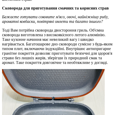
Сковорода для приготування смачних та корисних страв
Бажаєте готувати соковите м'ясо, овочі, найніжнішу рибу,
ароматні ковбаски, повітряні омлети та багато іншого?
Тоді Вам потрібна сковорода двостороння гриль. Об'ємна
сковорода виготовлена з високоякісного литого алюмінію.
Таке кухонне начиння має невеликий вагу і швидко
нагрівається. Багатошарове дно сковороди сумісне з будь-яким
типом плит, включаючи індукційні. Внутрішнє антипригарне
гранітне покриття дозволяє приготувати безпечні для здоров'я
страви без лишніх жирів, зберігши їх природний смак та
аромат. Таке покриття довговічне та необтяжливе у догляді.