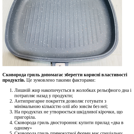
Сковорода гриль допомагає зберегти корисні властивості
продуктів.
Це зумовлено такими факторами:
Лишній жир накопичується в жолобках рельєфного дна і
потрапляє назад у продукти;
Антипригарне покриття дозволяє готувати з
мінімальною кількістю олії або зовсім без неї;
На продуктах не утворюється шкідливої кірочки, що
пригоріла.
Сковорода гриль двостороння: купити прилад «два в
одному»
Сковорода гриль прямокутної форми має спеціальну