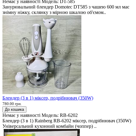
Немає у наявності
Модель:
DT-585
Занурювальний блендер Domotec DT585 з чашею 600 мл має
знімну ніжку, склянку з мірною шкалою об'ємом..
Блендер (3 в 1) міксер, подрібнювач (350W)
780.00 грн.
До кошика
Немає у наявності
Модель:
RB-6202
Блендер (3 в 1) Rainberg RB-6202 міксер, подрібнювач (350W)
Універсальний кухонний комбайн (чоппер) ..