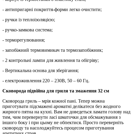
- антипригарні покриття-форми легко очистити;
- ручки із теплоізоляцією;
- ручко-замкова система;
- терморегулювання;
- запобіжний термовимикач та термозапобіжник;
- 2 контрольні лампи для живлення та обігріву;
- Вертикальна основа для зберігання;
- електроживлення 220 – 230В, 50 – 60 Гц.
Сковорода підвійна для гриля та змаження 32 см
Сковорода гриль – мрія кожної пані. Тепер можна
приготувати підсмажені ароматні делікатеси без жодного
жирного пятна на кухні. Вам не доведеться ламати голову над
тим, чим перевернути ласі шматочки для обсмажування з
іншого боку і при цьому не обпектися. Просто переверніть
сковороду та насолоджуйтесь процесом приготування
апетитних страв.