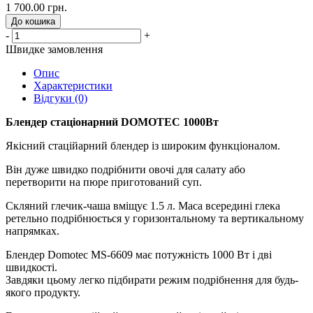
1 700.00 грн.
До кошика
-
+
Швидке замовлення
Опис
Характеристики
Відгуки (0)
Блендер стаціонарний DOMOTEC 1000Вт
Якісний стаційарний блендер із широким функціоналом.
Він дуже швидко подрібнити овочі для салату або
перетворити на пюре приготований суп.
Скляний глечик-чаша вміщує 1.5 л. Маса всередині глека
ретельно подрібнюється у горизонтальному та вертикальному
напрямках.
Блендер Domotec MS-6609 має потужність 1000 Вт і дві
швидкості.
Завдяки цьому легко підбирати режим подрібнення для будь-
якого продукту.