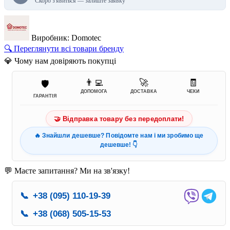
Скоро з'явиться — залиште заявку
Виробник: Domotec
🔍 Переглянути всі товари бренду
💎 Чому нам довіряють покупці
👨‍💻
🚀
🧾
🛡️
ДОПОМОГА
ДОСТАВКА
ЧЕКИ
ГАРАНТІЯ
🤝 Відправка товару без передоплати!
🔥 Знайшли дешевше? Повідомте нам і ми зробимо ще
дешевше! 👇
💬 Маєте запитання? Ми на зв'язку!
📞
+38 (095) 110-19-39
📞
+38 (068) 505-15-53