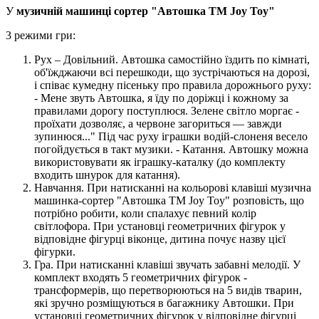
У
музичній машинці сортер "Автошка ТМ Joy Toy"
3 режими гри:
Рух – Довільний. Автошка самостійно їздить по кімнаті,
об'їжджаючи всі перешкоди, що зустрічаються на дорозі,
і співає кумедну пісеньку про правила дорожнього руху:
- Мене звуть Автошка, я їду по доріжці і кожному за
правилами дорогу поступлюся. Зелене світло моргає -
проїхати дозволяє, а червоне загориться — завжди
зупинюся..." Під час руху іграшки водій-слоненя весело
погойдується в такт музики. - Катання. Автошку можна
використовувати як іграшку-каталку (до комплекту
входить шнурок для катання).
Навчання. При натисканні на кольорові клавіші музична
машинка-сортер "Автошка ТМ Joy Toy" розповість, що
потрібно робити, коли спалахує певний колір
світлофора. При установці геометричних фігурок у
відповідне фігурці віконце, дитина почує назву цієї
фігурки.
Гра. При натисканні клавіші звучать забавні мелодії. У
комплект входять 5 геометричних фігурок -
трансформерів, що перетворюються на 5 видів тварин,
які зручно розміщуються в багажнику Автошки. При
установці геометричних фігурок у відповідне фігурці