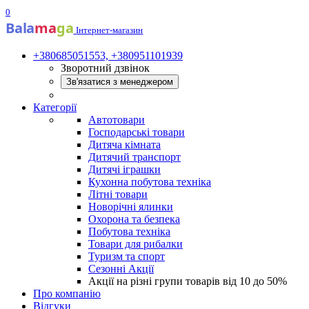
0
Bala
ma
ga
Інтернет-магазин
+380685051553, +380951101939
Зворотний дзвінок
Зв'язатися з менеджером
Категорії
Автотовари
Господарські товари
Дитяча кімната
Дитячий транспорт
Дитячі іграшки
Кухонна побутова техніка
Літні товари
Новорічні ялинки
Охорона та безпека
Побутова техніка
Товари для рибалки
Туризм та спорт
Сезонні Акції
Акції на різні групи товарів від 10 до 50%
Про компанію
Відгуки