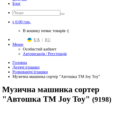
Блог
0.00 грн.
0
В кошику немає товарів :(
UA
|
RU
Меню
Особистий кабінет
Авторизація / Реєстрація
Головна
Дитячі іграшки
Розвиваючі іграшки
Музична машинка сортер "Автошка ТМ Joy Toy"
Музична машинка сортер
"Автошка ТМ Joy Toy"
(9198)