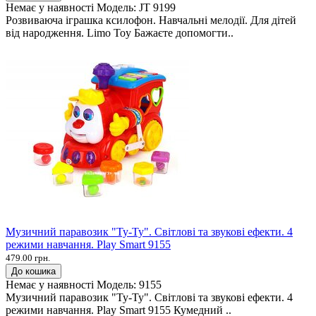
Немає у наявності
Модель:
JT 9199
Розвиваюча іграшка ксилофон. Навчальні мелодії. Для дітей
від народження. Limo Toy Бажаєте допомогти..
Музичний паравозик "Ту-Ту". Світлові та звукові ефекти. 4
режими навчання. Play Smart 9155
479.00 грн.
До кошика
Немає у наявності
Модель:
9155
Музичний паравозик "Ту-Ту". Світлові та звукові ефекти. 4
режими навчання. Play Smart 9155 Кумедний ..