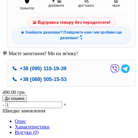
👨‍💻
🚀
🧾
🛡️
ДОПОМОГА
ДОСТАВКА
ЧЕКИ
ГАРАНТІЯ
🤝 Відправка товару без передоплати!
🔥 Знайшли дешевше? Повідомте нам і ми зробимо ще
дешевше! 👇
💬 Маєте запитання? Ми на зв'язку!
📞
+38 (095) 110-19-39
📞
+38 (068) 505-15-53
490.00 грн.
До кошика
-
+
Швидке замовлення
Опис
Характеристики
Відгуки (0)