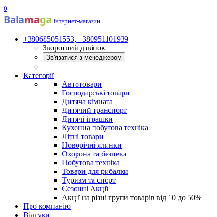
0
Bala
ma
ga
Інтернет-магазин
+380685051553, +380951101939
Зворотний дзвінок
Зв'язатися з менеджером
Категорії
Автотовари
Господарські товари
Дитяча кімната
Дитячий транспорт
Дитячі іграшки
Кухонна побутова техніка
Літні товари
Новорічні ялинки
Охорона та безпека
Побутова техніка
Товари для рибалки
Туризм та спорт
Сезонні Акції
Акції на різні групи товарів від 10 до 50%
Про компанію
Відгуки