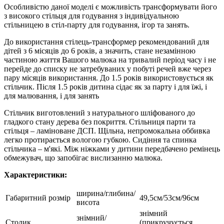
Особливістю даної моделі є можливість трансформувати
його
з високого стільця для годування з індивідуальною
стільницею в стіл-парту для годування, ігор та занять.
До використання стілець-трансформер рекомендований для
дітей з 6 місяців до 6 років, а значить, стане незамінною
частиною життя Вашого малюка на тривалий період часу і не
перейде до списку не затребуваних у побуті речей вже через
пару місяців використання. До 1.5 років використовується як
стільчик. Після 1.5 років дитина сідає як за парту і для їжі, і
для малювання, і для занять
Стільчик виготовлений з натурального шліфованого до
гладкого стану дерева без покриття. Стільниця парти та
стільця – ламіноване ДСП. Щільна, непромокальна оббивка
легко протирається вологою губкою. Сидіння та спинка
стільчика – м'які. Між ніжками у дитини передбачено ремінець
обмежувач, що запобігає вислизанню малюка.
Характеристики:
ширина/глибина/
Габаритний розмір
49,5см/53см/96см
висота
знімний
знімний/
Столик
(прикручується