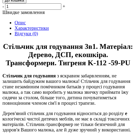
До кошика
-
+
Швидке замовлення
Опис
Характеристики
Відгуки (0)
Стільчик для годування 3в1. Матеріал:
Дерево, ДСП, екошкіра.
Трансформери. Тигреня K-112 -59-PU
Стільчик для годування
з яскравим забарвленням, не
залишить байдужим вашого малюка! Стільчик для годування
стане незамінним помічником батьків у процесі годування
малюка, а так само виробить у малюка звичку приймати їжу
сидячи за столом, більше того, дитина почуватиметься
повноцінним членом сім'ї в процесі трапези.
Дерев'яний стільчик для годування відноситься до розділу
е
кологіческі чистої дитячих меблів, не має в складі токсичних
матеріалів. Стільчик-трансформер не тільки безпечний для
здоров'я Вашого малюка, але й дуже зручний у використанні.