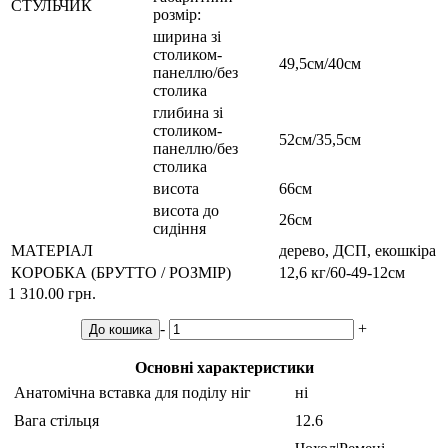
СТУЛЬЧИК
розмір:
ширина зі
столиком-
49,5см/40см
панеллю/без
столика
глибина зі
столиком-
52см/35,5см
панеллю/без
столика
висота
66см
висота до
26см
сидіння
МАТЕРІАЛ
дерево, ДСП, екошкіра
КОРОБКА (БРУТТО / РОЗМІР)
12,6 кг/60-49-12см
1 310.00 грн.
-
+
До кошика
Основні характеристики
Анатомічна вставка для поділу ніг
ні
Вага стільця
12.6