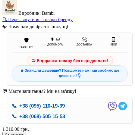
Виробник: Bambi
🔍 Переглянути всі товари бренду
💎 Чому нам довіряють покупці
👨‍💻
🚀
🧾
🛡️
ДОПОМОГА
ДОСТАВКА
ЧЕКИ
ГАРАНТІЯ
🤝 Відправка товару без передоплати!
🔥 Знайшли дешевше? Повідомте нам і ми зробимо ще
дешевше! 👇
💬 Маєте запитання? Ми на зв'язку!
📞
+38 (095) 110-19-39
📞
+38 (068) 505-15-53
1 310.00 грн.