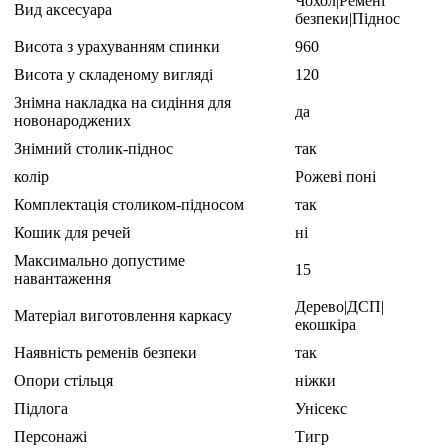
Чохол|Ремені
Вид аксесуара
безпеки|Піднос
Висота з урахуванням спинки
960
Висота у складеному вигляді
120
Знімна накладка на сидіння для
да
новонароджених
Знімний столик-піднос
так
колір
Рожеві поні
Комплектація столиком-підносом
так
Кошик для речей
ні
Максимально допустиме
15
навантаження
Дерево|ДСП|
Матеріал виготовлення каркасу
екошкіра
Наявність ременів безпеки
так
Опори стільця
ніжки
Підлога
Унісекс
Персонажі
Тигр