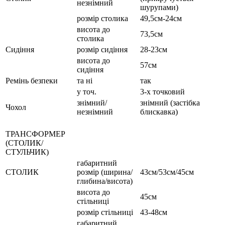
незнімний
шурупами)
розмір столика
49,5см-24см
висота до
73,5см
столика
Сидіння
розмір сидіння
28-23см
висота до
57см
сидіння
Ремінь безпеки
та ні
так
у точ.
3-х точковий
знімний/
знімний (застібка
Чохол
незнімний
блискавка)
ТРАНСФОРМЕР
(СТОЛИК/
СТУЛЬЧИК)
габаритний
СТОЛИК
розмір (ширина/
43см/53см/45см
глибина/висота)
висота до
45см
стільниці
розмір стільниці
43-48см
габаритний