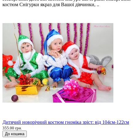
костюм Снігурки якраз для Вашої дівчинки, ..
Дитячий новорічний костюм гноміка зріст: від 104см-122см
355.00 грн.
До кошика