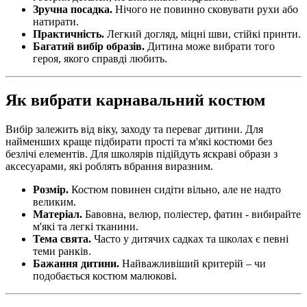
Зручна посадка.
Нічого не повинно сковувати рухи або
натирати.
Практичність.
Легкий догляд, міцні шви, стійкі принти.
Багатий вибір образів.
Дитина може вибрати того
героя, якого справді любить.
Як вибрати карнавальний костюм
Вибір залежить від віку, заходу та переваг дитини. Для
найменших краще підбирати прості та м'які костюми без
безлічі елементів. Для школярів підійдуть яскраві образи з
аксесуарами, які роблять вбрання виразним.
Розмір.
Костюм повинен сидіти вільно, але не надто
великим.
Матеріал.
Бавовна, велюр, поліестер, фатин - вибирайте
м'які та легкі тканини.
Тема свята.
Часто у дитячих садках та школах є певні
теми ранків.
Бажання дитини.
Найважливіший критерій – чи
подобається костюм малюкові.