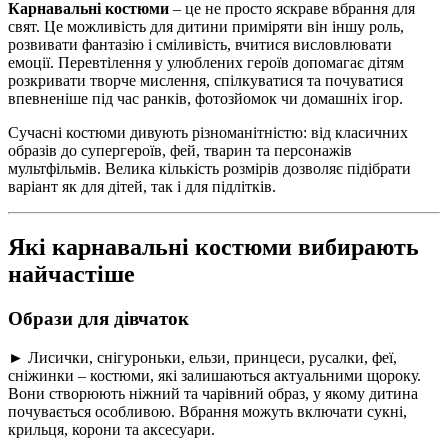
Карнавальні костюми
– це не просто яскраве вбрання для
свят. Це можливість для дитини приміряти він іншу роль,
розвивати фантазію і сміливість, вчитися висловлювати
емоції. Перевтілення у улюблених героїв допомагає дітям
розкривати творче мислення, спілкуватися та почуватися
впевненіше під час ранків, фотозйомок чи домашніх ігор.
Сучасні костюми дивують різноманітністю: від класичних
образів до супергероїв, фей, тварин та персонажів
мультфільмів. Велика кількість розмірів дозволяє підібрати
варіант як для дітей, так і для підлітків.
Які карнавальні костюми вибирають
найчастіше
Образи для дівчаток
► Лисички, снігуроньки, ельзи, принцеси, русалки, феї,
сніжинки – костюми, які залишаються актуальними щороку.
Вони створюють ніжний та чарівний образ, у якому дитина
почувається особливою. Вбрання можуть включати сукні,
крильця, корони та аксесуари.