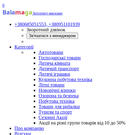
0
Bala
ma
ga
Інтернет-магазин
+380685051553, +380951101939
Зворотний дзвінок
Зв'язатися з менеджером
Категорії
Автотовари
Господарські товари
Дитяча кімната
Дитячий транспорт
Дитячі іграшки
Кухонна побутова техніка
Літні товари
Новорічні ялинки
Охорона та безпека
Побутова техніка
Товари для рибалки
Туризм та спорт
Сезонні Акції
Акції на різні групи товарів від 10 до 50%
Про компанію
Відгуки