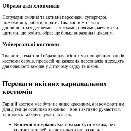
Образи для хлопчиків
Популярні сміливі та активні персонажі: супергерої,
пожежники, роботи, пірати. Такі костюми часто
доповнюються деталями — масками, поясами, мечами чи
щитами, що робить образ ще більш виразним і цікавим.
Універсальні костюми
Тварини, тематичні образи для осінніх чи новорічних ранків,
костюми овочів, професій чи казкових персонажів підходять
для більшості заходів у дитячому садку та школі.
Переваги якісних карнавальних
костюмів
Гарний костюм має бути не лише красивим, а й комфортним.
Для дітей це особливо важливо – вони активно рухаються,
танцюють та беруть участь в іграх.
Безпечні матеріали.
Костюм має бути м'яким, без
гострих деталей, не викликати подразнень.