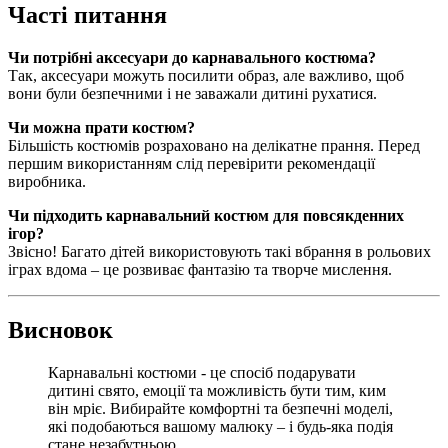
Часті питання
Чи потрібні аксесуари до карнавального костюма?
Так, аксесуари можуть посилити образ, але важливо, щоб
вони були безпечними і не заважали дитині рухатися.
Чи можна прати костюм?
Більшість костюмів розраховано на делікатне прання. Перед
першим використанням слід перевірити рекомендації
виробника.
Чи підходить карнавальний костюм для повсякденних
ігор?
Звісно! Багато дітей використовують такі вбрання в рольових
іграх вдома – це розвиває фантазію та творче мислення.
Висновок
Карнавальні костюми - це спосіб подарувати
дитині свято, емоції та можливість бути тим, ким
він мріє. Вибирайте комфортні та безпечні моделі,
які подобаються вашому малюку – і будь-яка подія
стане незабутньою.