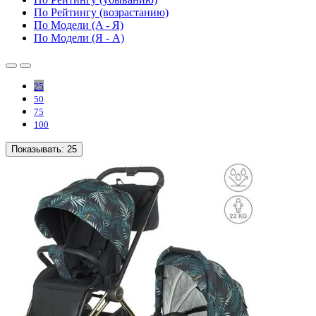
По Рейтингу (возрастанию)
По Модели (A - Я)
По Модели (Я - A)
25
50
75
100
Показывать:
25