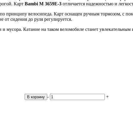
рогой. Карт
Bambi M 3659Е-3
отличается надежностью и легкос
 по принципу велосипеда. Карт оснащен ручным тормозом, с по
 от сидения до руля регулируется.
 и мусора. Катание на таком веломобиле станет увлекательным 
-
+
В корзину