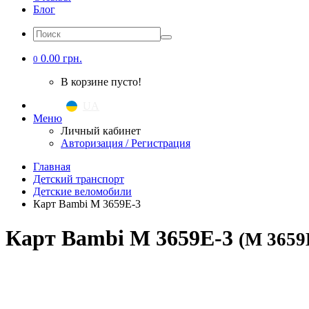
Блог
0.00 грн.
0
В корзине пусто!
UA
|
RU
Меню
Личный кабинет
Авторизация / Регистрация
Главная
Детский транспорт
Детские веломобили
Карт Bambi M 3659E-3
Карт Bambi M 3659E-3
(M 3659