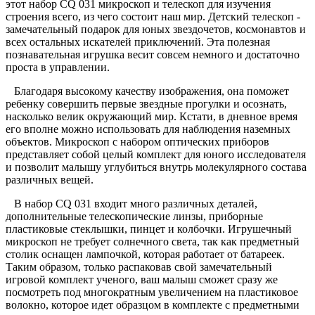
этот набор CQ 031 микроскоп и телескоп для изучения
строения всего, из чего состоит наш мир. Детский телескоп -
замечательный подарок для юных звездочетов, космонавтов и
всех остальных искателей приключений. Эта полезная
познавательная игрушка весит совсем немного и достаточно
проста в управлении.
Благодаря высокому качеству изображения, она поможет
ребенку совершить первые звездные прогулки и осознать,
насколько велик окружающий мир. Кстати, в дневное время
его вполне можно использовать для наблюдения наземных
объектов. Микроскоп с набором оптических приборов
представляет собой целый комплект для юного исследователя
и позволит малышу углубиться внутрь молекулярного состава
различных вещей.
В набор CQ 031 входит много различных деталей,
дополнительные телескопические линзы, приборные
пластиковые стеклышки, пинцет и колбочки. Игрушечный
микроскоп не требует солнечного света, так как предметный
столик оснащен лампочкой, которая работает от батареек.
Таким образом, только распаковав свой замечательный
игровой комплект ученого, ваш малыш сможет сразу же
посмотреть под многократным увеличением на пластиковое
волокно, которое идет образцом в комплекте с предметными