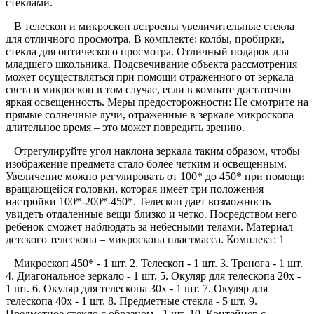
стеклами.
В телескоп и микроскоп встроены увеличительные стекла
для отличного просмотра. В комплекте: колбы, пробирки,
стекла для оптического просмотра. Отличный подарок для
младшего школьника. Подсвечивание объекта рассмотрения
может осуществляться при помощи отраженного от зеркала
света в микроскоп в том случае, если в комнате достаточно
яркая освещенность. Меры предосторожности: Не смотрите на
прямые солнечные лучи, отраженные в зеркале микроскопа
длительное время – это может повредить зрению.
Отрегулируйте угол наклона зеркала таким образом, чтобы
изображение предмета стало более четким и освещенным.
Увеличение можно регулировать от 100* до 450* при помощи
вращающейся головки, которая имеет три положения
настройки 100*-200*-450*. Телескоп дает возможность
увидеть отдаленные вещи близко и четко. Посредством него
ребенок сможет наблюдать за небесными телами. Материал
детского телескопа – микроскопа пластмасса. Комплект: 1
Микроскоп 450* - 1 шт. 2. Телескоп - 1 шт. 3. Тренога - 1 шт.
4. Диагональное зеркало - 1 шт. 5. Окуляр для телескопа 20х -
1 шт. 6. Окуляр для телескопа 30х - 1 шт. 7. Окуляр для
телескопа 40х - 1 шт. 8. Предметные стекла - 5 шт. 9.
Предметное стекло с образцом - 1 шт. 10. Контейнер с