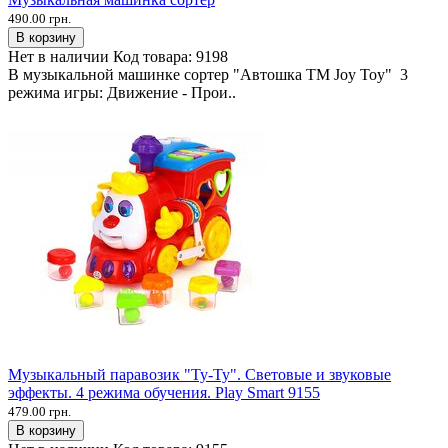
490.00 грн.
В корзину
Нет в наличии
Код товара:
9198
В музыкальной машинке сортер "Автошка ТМ Joy Toy" 3
режима игры: Движение - Прои..
Музыкальный паравозик "Ту-Ту". Световые и звуковые
эффекты. 4 режима обучения. Play Smart 9155
479.00 грн.
В корзину