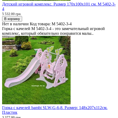
Детский игровой комплекс. Размер 170х100х101 см. M 5402-3-
4
5 532.00 грн.
В корзину
Нет в наличии
Код товара:
M 5402-3-4
Горка с качелей M 5402-3-4 - это замечательный игровой
комплекс, который обязательно понравится малы..
Горка с качелей bambi SLW-G-6-8. Размер: 148х207х112см.
Пластик
3 377.00 грн.