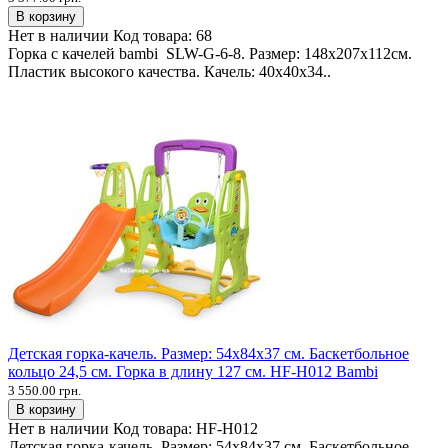
В корзину
Нет в наличии
Код товара:
68
Горка с качелей bambi SLW-G-6-8. Размер: 148х207х112см.
Пластик высокого качества. Качель: 40х40х34..
Детская горка-качель. Размер: 54х84х37 см. Баскетбольное
кольцо 24,5 см. Горка в длину 127 см. HF-H012 Bambi
3 550.00 грн.
В корзину
Нет в наличии
Код товара:
HF-H012
Детская горка-качель. Размер: 54х84х37 см. Баскетбольное