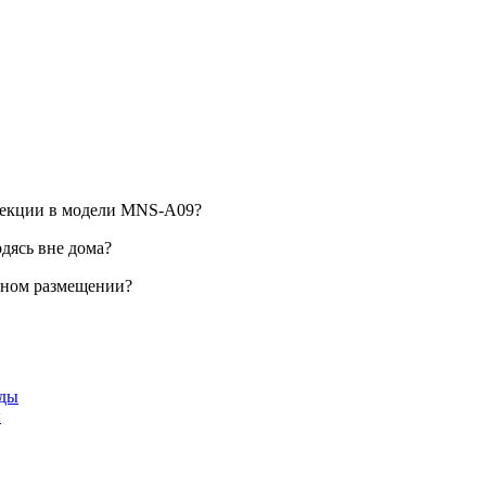
фекции в модели MNS-A09?
дясь вне дома?
ьном размещении?
ы