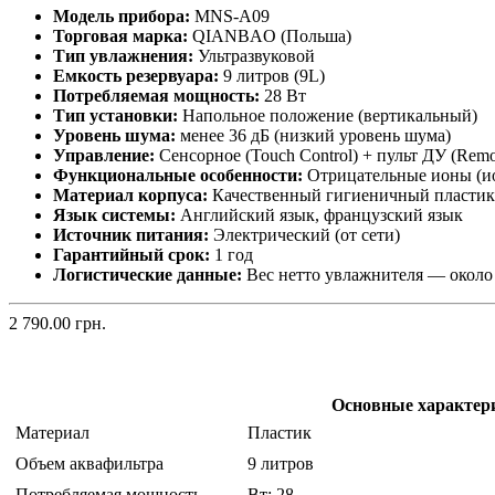
Модель прибора:
MNS-A09
Торговая марка:
QIANBAO (Польша)
Тип увлажнения:
Ультразвуковой
Емкость резервуара:
9 литров (9L)
Потребляемая мощность:
28 Вт
Тип установки:
Напольное положение (вертикальный)
Уровень шума:
менее 36 дБ (низкий уровень шума)
Управление:
Сенсорное (Touch Control) + пульт ДУ (Remo
Функциональные особенности:
Отрицательные ионы (ион
Материал корпуса:
Качественный гигиеничный пластик
Язык системы:
Английский язык, французский язык
Источник питания:
Электрический (от сети)
Гарантийный срок:
1 год
Логистические данные:
Вес нетто увлажнителя — около 2
2 790.00 грн.
Основные характер
Материал
Пластик
Объем аквафильтра
9 литров
Потребляемая мощность
Вт: 28