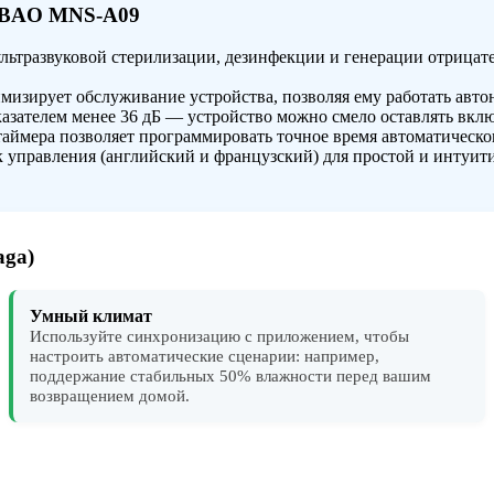
NBAO MNS-A09
ьтразвуковой стерилизации, дезинфекции и генерации отрицат
изирует обслуживание устройства, позволяя ему работать автон
зателем менее 36 дБ — устройство можно смело оставлять вклю
аймера позволяет программировать точное время автоматическо
 управления (английский и французский) для простой и интуит
aga)
Умный климат
Используйте синхронизацию с приложением, чтобы
настроить автоматические сценарии: например,
поддержание стабильных 50% влажности перед вашим
возвращением домой.