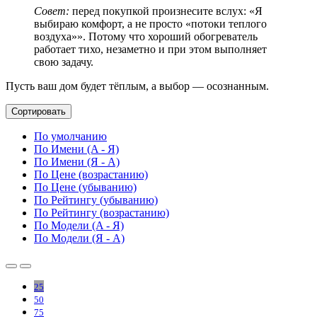
Совет:
перед покупкой произнесите вслух: «Я
выбираю комфорт, а не просто «потоки теплого
воздуха»». Потому что хороший обогреватель
работает тихо, незаметно и при этом выполняет
свою задачу.
Пусть ваш дом будет тёплым, а выбор — осознанным.
Сортировать
По умолчанию
По Имени (A - Я)
По Имени (Я - A)
По Цене (возрастанию)
По Цене (убыванию)
По Рейтингу (убыванию)
По Рейтингу (возрастанию)
По Модели (A - Я)
По Модели (Я - A)
25
50
75