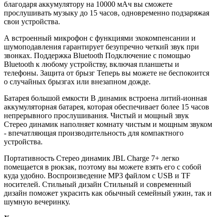
благодаря аккумулятору на 10000 мАч вы сможете
прослушивать музыку до 15 часов, одновременно подзаряжая
свои устройства.
А встроенный микрофон с функциями эхокомпенсании и
шумоподавления гарантирует безупречно четкий звук при
звонках. Поддержка Bluetooth Подключение с помощью
Bluetooth к любому устройству, включая планшеты и
телефоны. Защита от брызг Теперь вы можете не беспокоится
о случайных брызгах или внезапном дожде.
Батарея большой емкости В динамик встроена литий-ионная
аккумуляторная батарея, которая обеспечивает более 15 часов
непрерывного прослушивания. Чистый и мощный звук
Стерео динамик наполняет комнату чистым и мощным звуком
- впечатляющая производительность для компактного
устройства.
Портативность Стерео динамик JBL Charge 7+ легко
помещается в рюкзак, поэтому вы можете взять его с собой
куда удобно. Воспроизведение MP3 файлом c USB и TF
носителей. Стильный дизайн Стильный и современный
дизайн поможет украсить как обычный семейный ужин, так и
шумную вечеринку.