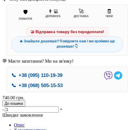
👨‍💻
🚀
🧾
🛡️
ДОПОМОГА
ДОСТАВКА
ЧЕКИ
ГАРАНТІЯ
🤝 Відправка товару без передоплати!
🔥 Знайшли дешевше? Повідомте нам і ми зробимо ще
дешевше! 👇
💬 Маєте запитання? Ми на зв'язку!
📞
+38 (095) 110-19-39
📞
+38 (068) 505-15-53
740.00 грн.
До кошика
-
+
Швидке замовлення
Опис