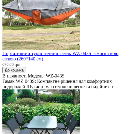
Портативний туристичний гамак WZ-043S із москітною
сіткою (260*140 см)
670.00 грн.
До кошика
В наявності
Модель:
WZ-043S
Гамак WZ-043S: Компактне рішення для комфортних
подорожей Шукаєте максимально легке та надійне сп..