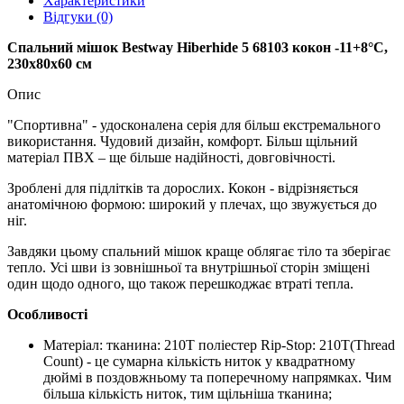
Характеристики
Відгуки (0)
Спальний мішок Bestway Hiberhide 5 68103 кокон -11+8°С,
230х80х60 см
Опис
"Спортивна" - удосконалена серія для більш екстремального
використання. Чудовий дизайн, комфорт. Більш щільний
матеріал ПВХ – ще більше надійності, довговічності.
Зроблені для підлітків та дорослих. Кокон - відрізняється
анатомічною формою: широкий у плечах, що звужується до
ніг.
Завдяки цьому спальний мішок краще облягає тіло та зберігає
тепло. Усі шви із зовнішньої та внутрішньої сторін зміщені
один щодо одного, що також перешкоджає втраті тепла.
Особливості
Матеріал: тканина: 210T поліестер Rip-Stop: 210T(Thread
Count) - це сумарна кількість ниток у квадратному
дюймі в поздовжньому та поперечному напрямках. Чим
більша кількість ниток, тим щільніша тканина;