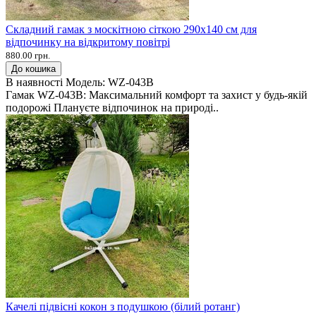
Складний гамак з москітною сіткою 290х140 см для
відпочинку на відкритому повітрі
880.00 грн.
До кошика
В наявності
Модель:
WZ-043B
Гамак WZ-043B: Максимальний комфорт та захист у будь-якій
подорожі Плануєте відпочинок на природі..
Качелі підвісні кокон з подушкою (білий ротанг)