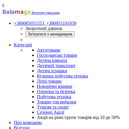
0
Bala
ma
ga
Інтернет-магазин
+380685051553, +380951101939
Зворотний дзвінок
Зв'язатися з менеджером
Категорії
Автотовари
Господарські товари
Дитяча кімната
Дитячий транспорт
Дитячі іграшки
Кухонна побутова техніка
Літні товари
Новорічні ялинки
Охорона та безпека
Побутова техніка
Товари для рибалки
Туризм та спорт
Сезонні Акції
Акції на різні групи товарів від 10 до 50%
Про компанію
Відгуки