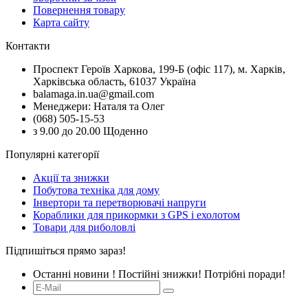
Повернення товару
Карта сайту
Контакти
Проспект Героїв Харкова, 199-Б (офіс 117), м. Харків,
Харківська область, 61037 Україна
balamaga.in.ua@gmail.com
Менеджери: Наталя та Олег
(068) 505-15-53
з 9.00 до 20.00 Щоденно
Популярні категорії
Акції та знижки
Побутова техніка для дому
Інвертори та перетворювачі напруги
Кораблики для прикормки з GPS і ехолотом
Товари для риболовлі
Підпишіться прямо зараз!
Останні новини ! Постійні знижки! Потрібні поради!