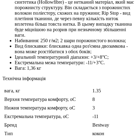
синтетика (Hollowfibre) - це нетканий матеріал, який має
порожнисту структуру. Він складається з порожнистих
волокон поліестеру, схожих на пружини; Rip Stop - вид
плетіння тканини, де через певну кількість ниток
вплетена більш товста нитка. В цьому випадку тканина
буде міцнішою на розрив при незначному збільшенні
ваги.
Набивання: 250 г/м2; 2 шари порожнистого волокна;
Вид блискавки: блискавка одна роз'ємна двозамкова -
вона може розстібатися з обох боків;
Ідеальний температурний діапазон: +3/+8°C;
Екстремальна межа температури: -11/+3°C.
Вага: 1,36 кг
Технічна інформація
вага, кг
1.35
Верхня температура комфорту, оC
8
Нижня температура комфорту, оC
3
Екстремальна температура, оC
-11
Бренд
Bestway
Тип
кокон