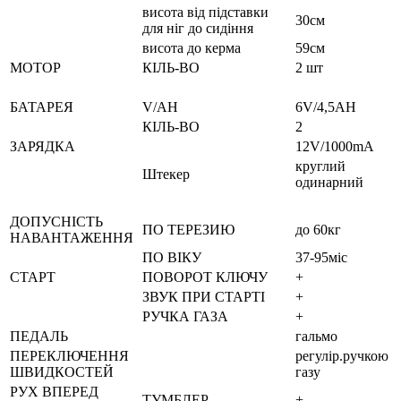
висота від підставки
30см
для ніг до сидіння
висота до керма
59см
МОТОР
КІЛЬ-ВО
2 шт
БАТАРЕЯ
V/AH
6V/4,5AH
КІЛЬ-ВО
2
ЗАРЯДКА
12V/1000mA
круглий
Штекер
одинарний
ДОПУСНІСТЬ
ПО ТЕРЕЗИЮ
до 60кг
НАВАНТАЖЕННЯ
ПО ВІКУ
37-95міс
СТАРТ
ПОВОРОТ КЛЮЧУ
+
ЗВУК ПРИ СТАРТІ
+
РУЧКА ГАЗА
+
ПЕДАЛЬ
гальмо
ПЕРЕКЛЮЧЕННЯ
регулір.ручкою
ШВИДКОСТЕЙ
газу
РУХ ВПЕРЕД
ТУМБЛЕР
+