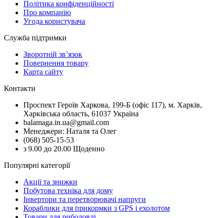
Політика конфіденційності
Про компанію
Угода користувача
Служба підтримки
Зворотній зв’язок
Повернення товару
Карта сайту
Контакти
Проспект Героїв Харкова, 199-Б (офіс 117), м. Харків,
Харківська область, 61037 Україна
balamaga.in.ua@gmail.com
Менеджери: Наталя та Олег
(068) 505-15-53
з 9.00 до 20.00 Щоденно
Популярні категорії
Акції та знижки
Побутова техніка для дому
Інвертори та перетворювачі напруги
Кораблики для прикормки з GPS і ехолотом
Товари для риболовлі