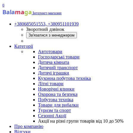
0
Bala
ma
ga
Інтернет-магазин
+380685051553, +380951101939
Зворотний дзвінок
Зв'язатися з менеджером
Категорії
Автотовари
Господарські товари
Дитяча кімната
Дитячий транспорт
Дитячі іграшки
Кухонна побутова техніка
Літні товари
Новорічні ялинки
Охорона та безпека
Побутова техніка
Товари для рибалки
Туризм та спорт
Сезонні Акції
Акції на різні групи товарів від 10 до 50%
Про компанію
Відгуки