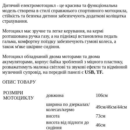
Дитячий електромотоцикл - це красива та функціональна
модель створена в стилі справжнього спортивного мотоцикла,
стійкість та безпека дитини забезпечують додаткові коліщатка
страхування.
Мотоцикл має зручне та легке керування, на кермі
розташована ручка газу, а на підніжці встановлена педаль
гальма, комфортну поїздку забезпечують гумові колеса, а
також м'яке шкіряне сидіння.
Мотоцикл обладнаний двома моторами та двома
акумуляторами, корпус байка зроблений з міцного пластику,
розважатимуть малюка світлові та звукові ефекти та відмінний
музичний супровід, на передній панелі є
USB, TF.
ОПИС ТОВАРУ
РОЗМІРИ
довжина
106см
МОТОЦИКЛУ
ширина по дзеркалах/
49см/46см/44см
колесах/кермо
висота
73см
висота від підлоги до
46см
сидіння