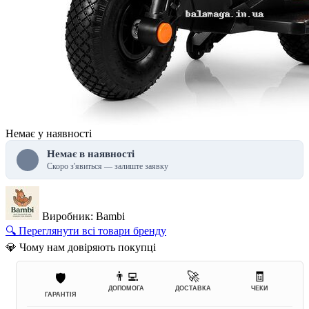
Немає у наявності
Немає в наявності
Скоро з'явиться — залиште заявку
Виробник: Bambi
🔍 Переглянути всі товари бренду
💎 Чому нам довіряють покупці
👨‍💻
🚀
🧾
🛡️
ДОПОМОГА
ДОСТАВКА
ЧЕКИ
ГАРАНТІЯ