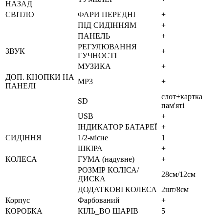
НАЗАД
СВІТЛО
ФАРИ ПЕРЕДНІ
+
ПІД СИДІННЯМ
+
ПАНЕЛЬ
+
РЕГУЛЮВАННЯ
ЗВУК
+
ГУЧНОСТІ
МУЗИКА
+
ДОП. КНОПКИ НА
MP3
+
ПАНЕЛІ
слот+картка
SD
пам'яті
USB
+
ІНДИКАТОР БАТАРЕЇ
+
СИДІННЯ
1/2-місне
1
ШКІРА
+
КОЛЕСА
ГУМА (надувне)
+
РОЗМІР КОЛІСА/
28см/12см
ДИСКА
ДОДАТКОВІ КОЛЕСА
2шт/8см
Корпус
Фарбований
+
КОРОБКА
КІЛЬ_ВО ШАРІВ
5