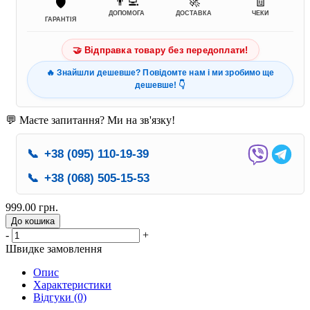
👨‍💻
🚀
🧾
🛡️
ДОПОМОГА
ДОСТАВКА
ЧЕКИ
ГАРАНТІЯ
🤝 Відправка товару без передоплати!
🔥 Знайшли дешевше? Повідомте нам і ми зробимо ще
дешевше! 👇
💬 Маєте запитання? Ми на зв'язку!
📞
+38 (095) 110-19-39
📞
+38 (068) 505-15-53
999.00 грн.
До кошика
-
+
Швидке замовлення
Опис
Характеристики
Відгуки (0)