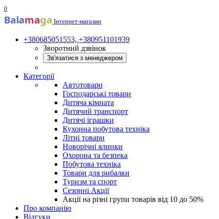
0
Bala
ma
ga
Інтернет-магазин
+380685051553, +380951101939
Зворотний дзвінок
Зв'язатися з менеджером
Категорії
Автотовари
Господарські товари
Дитяча кімната
Дитячий транспорт
Дитячі іграшки
Кухонна побутова техніка
Літні товари
Новорічні ялинки
Охорона та безпека
Побутова техніка
Товари для рибалки
Туризм та спорт
Сезонні Акції
Акції на різні групи товарів від 10 до 50%
Про компанію
Відгуки