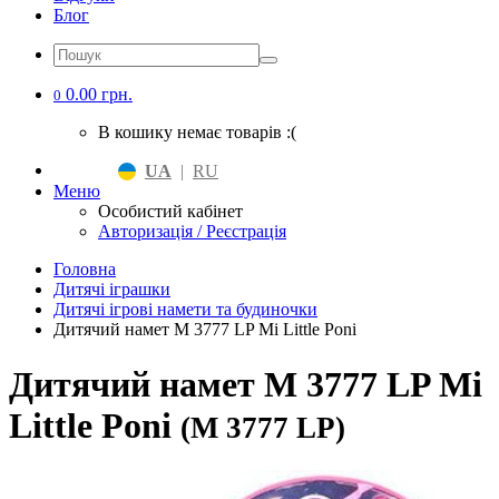
Блог
0.00 грн.
0
В кошику немає товарів :(
UA
|
RU
Меню
Особистий кабінет
Авторизація / Реєстрація
Головна
Дитячі іграшки
Дитячі ігрові намети та будиночки
Дитячий намет M 3777 LP Mi Little Poni
Дитячий намет M 3777 LP Mi
Little Poni
(M 3777 LP)