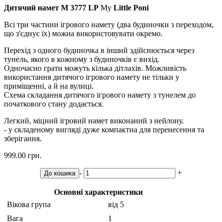
Дитячий намет M 3777 LP
My
Little Poni
Всі три частини ігрового намету (два будиночки з переходом,
що з'єднує їх) можна використовувати окремо.
Перехід з одного будиночка в інший здійснюється через
тунель, якого в кожному з будиночків є вихід.
Одночасно грати можуть кілька дітлахів. Можливість
використання дитячого ігрового намету не тільки у
приміщенні, а й на вулиці.
Схема складання дитячого ігрового намету з тунелем до
початкового стану додається.
Легкий, міцний ігровий намет виконаний з нейлону.
- у складеному вигляді дуже компактна для перенесення та
зберігання.
999.00 грн.
-
+
До кошика
Основні характеристики
Вікова група
від 5
Вага
1