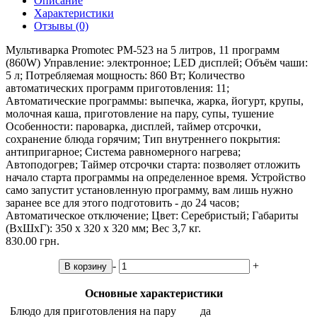
Описание
Характеристики
Отзывы (0)
Мультиварка Promotec PM-523 на 5 литров, 11 программ
(860W) Управление: электронное; LED дисплей; Объём чаши:
5 л; Потребляемая мощность: 860 Вт; Количество
автоматических программ приготовления: 11;
Автоматические программы: выпечка, жарка, йогурт, крупы,
молочная каша, приготовление на пару, супы, тушение
Особенности: пароварка, дисплей, таймер отсрочки,
сохранение блюда горячим; Тип внутреннего покрытия:
антипригарное; Система равномерного нагрева;
Автоподогрев; Таймер отсрочки старта: позволяет отложить
начало старта программы на определенное время. Устройство
само запустит установленную программу, вам лишь нужно
заранее все для этого подготовить - до 24 часов;
Автоматическое отключение; Цвет: Серебристый; Габариты
(ВхШхГ): 350 х 320 х 320 мм; Вес 3,7 кг.
830.00 грн.
-
+
В корзину
Основные характеристики
Блюдо для приготовления на пару
да