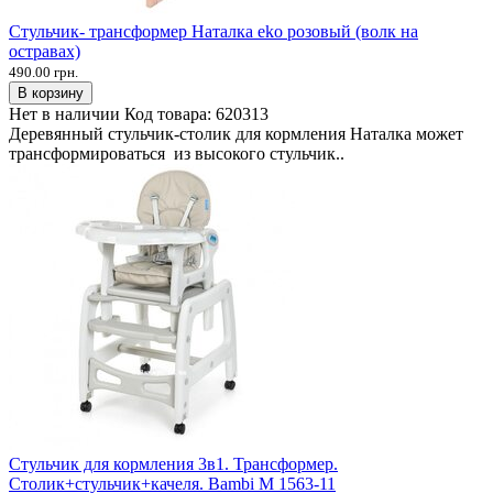
Стульчик- трансформер Наталка eko розовый (волк на
остравах)
490.00 грн.
В корзину
Нет в наличии
Код товара:
620313
Деревянный стульчик-столик для кормления Наталка может
трансформироваться из высокого стульчик..
Стульчик для кормления 3в1. Трансформер.
Столик+стульчик+качеля. Bambi M 1563-11