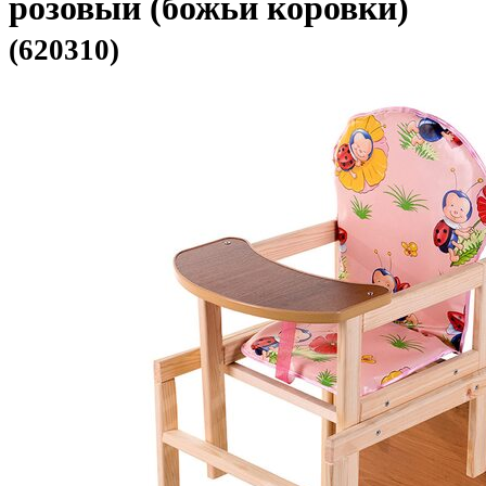
розовый (божьи коровки)
(620310)