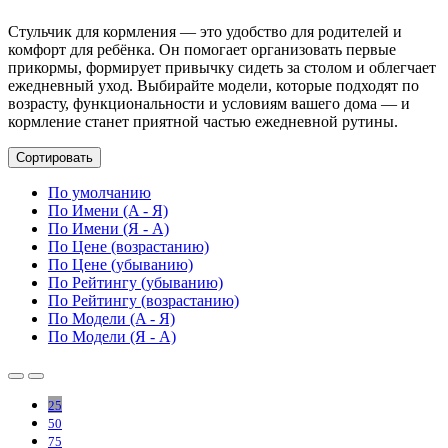
Стульчик для кормления — это удобство для родителей и
комфорт для ребёнка. Он помогает организовать первые
прикормы, формирует привычку сидеть за столом и облегчает
ежедневный уход. Выбирайте модели, которые подходят по
возрасту, функциональности и условиям вашего дома — и
кормление станет приятной частью ежедневной рутины.
Сортировать
По умолчанию
По Имени (A - Я)
По Имени (Я - A)
По Цене (возрастанию)
По Цене (убыванию)
По Рейтингу (убыванию)
По Рейтингу (возрастанию)
По Модели (A - Я)
По Модели (Я - A)
25
50
75