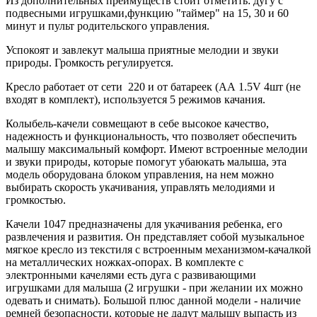
Из дополнительных преимуществ стоит отметить: дугу с
подвесными игрушками,функцию "таймер" на 15, 30 и 60
минут и пульт родительского управления.
Успокоят и завлекут малыша приятные мелодии и звуки
природы. Громкость регулируется.
Кресло работает от сети 220 и от батареек (АА 1.5V 4шт (не
входят в комплект), используется 5 режимов качания.
Колыбель-качели совмещают в себе высокое качество,
надежность и функциональность, что позволяет обеспечить
малышу максимальный комфорт. Имеют встроенные мелодии
и звуки природы, которые помогут убаюкать малыша, эта
модель оборудована блоком управления, на нем можно
выбирать скорость укачивания, управлять мелодиями и
громкостью.
Качели 1047 предназначены для укачивания ребенка, его
развлечения и развития. Он представляет собой музыкальное
мягкое кресло из текстиля с встроенным механизмом-качалкой
на металлических ножках-опорах. В комплекте с
электронными качелями есть дуга с развивающими
игрушками для малыша (2 игрушки - при желании их можно
одевать и снимать). Большой плюс данной модели - наличие
ремней безопасности, которые не дадут малышу выпасть из