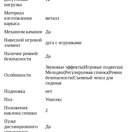
нагрузка
Материал
изготовления
металл
каркаса
Механизм качания
Да
Навесной игровой
дуга с игрушками
элемент
Наличие ремней
Да
безопасности
Звуковые эффекты|Игровые подвески|
Мелодии|Регулируемая спинка|Ремни
Особенности
безопасности|Съемный чехол для
сиденья
Подножка
нет
Пол
Унисекс
Положения
2
наклона спинки
Пульт
дистанционного
Да
управления